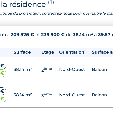
(1)
la résidence
 politique du promoteur, contactez-nous pour connaître la dis
ntre
209 825 €
et
239 900 €
de
38.14 m²
à
39.57
Surface
Étage
Orientation
Surface 
 €
ème
38.14 m²
Nord-Ouest
Balcon
2
 €
 €
ème
38.14 m²
Nord-Ouest
Balcon
3
 €