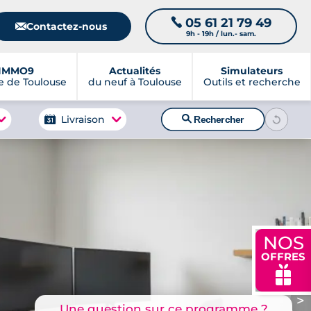
05 61 21 79 49
📞
📧
Contactez-nous
9h - 19h / lun.- sam.
IMMO9
Actualités
Simulateurs
 de Toulouse
du neuf à Toulouse
Outils et recherche
🔍
Livraison
Rechercher
NOS
OFFRES
🎁
>
Une question sur ce programme ?