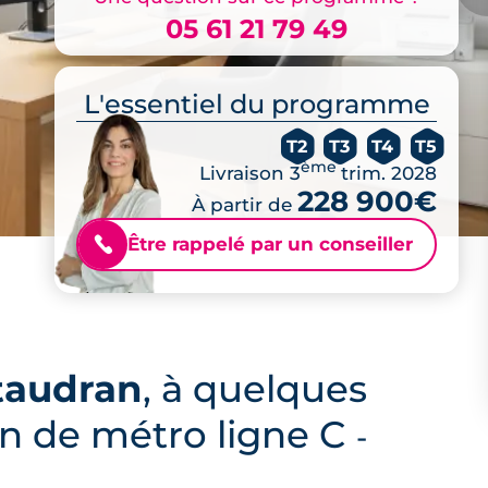
05 61 21 79 49
L'essentiel du programme
T2
T3
T4
T5
ème
Livraison 3
trim. 2028
228 900€
À partir de
Être rappelé par un conseiller
📞
taudran
, à quelques
ion de métro ligne C
-