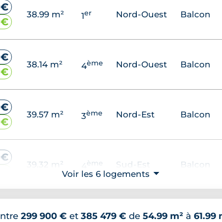
 €
er
38.99 m²
Nord-Ouest
Balcon
1
 €
 €
ème
38.14 m²
Nord-Ouest
Balcon
4
 €
 €
ème
39.57 m²
Nord-Est
Balcon
3
 €
 €
ème
39.32 m²
Sud-Est
Balcon
4
 €
Voir les 6 logements
⮟
ntre
299 900 €
et
385 479 €
de
54.99 m²
à
61.99