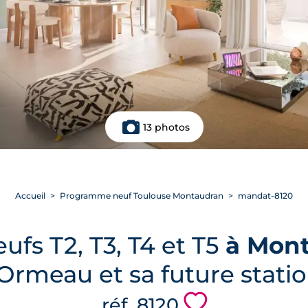
13 photos
Accueil
Programme neuf Toulouse Montaudran
mandat-8120
fs T2, T3, T4 et T5
à Mon
l'Ormeau et sa future stat
💗
réf. 8120