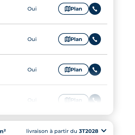
Oui
🗞
Plan
📞
Oui
🗞
Plan
📞
Oui
🗞
Plan
📞
Oui
🗞
Plan
📞
livraison à partir du
3T2028
▾
 m²