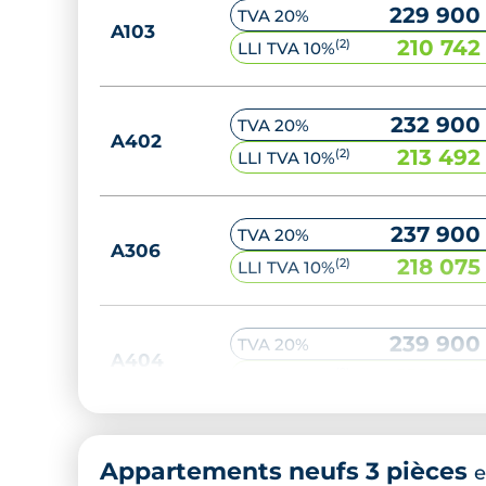
229 900
TVA 20%
A103
210 742
(2)
LLI TVA 10%
232 900
TVA 20%
A402
213 492
(2)
LLI TVA 10%
237 900
TVA 20%
A306
218 075
(2)
LLI TVA 10%
239 900
TVA 20%
A404
219 908
(2)
LLI TVA 10%
Appartements neufs 3 pièces
e