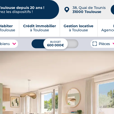
Toulouse depuis 20 ans !
38, Quai de Tounis
📍
ez les dispositifs !
31000 Toulouse
Habiter
Crédit immobilier
Gestion locative
Toulouse
à Toulouse
à Toulouse
Agence
BUDGET
 biens
Pièces
600 000€