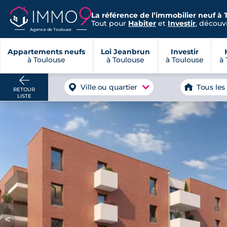
La référence de l’immobilier neuf à 
Tout pour
Habiter
et
Investir
, découvr
Agence de Toulouse
Appartements neufs
Loi Jeanbrun
Investir
à Toulouse
à Toulouse
à Toulouse
à 
Ville ou quartier
Tous les
RETOUR
LISTE
<