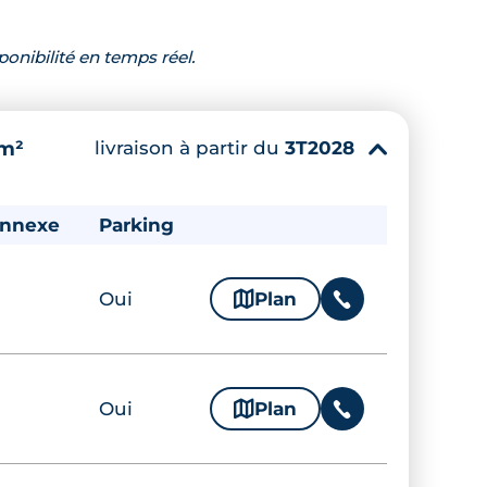
ponibilité en temps réel.
livraison à partir du
3T2028
 m²
▾
annexe
Parking
Oui
🗞
Plan
📞
Oui
🗞
Plan
📞