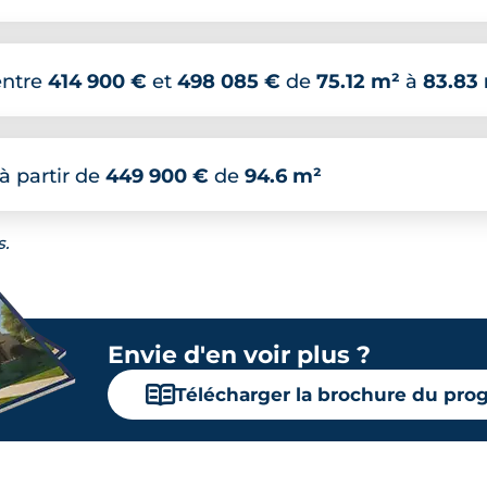
entre
414 900 €
et
498 085 €
de
75.12 m²
à
83.83
à partir de
449 900 €
de
94.6 m²
s.
Envie d'en voir plus ?
📖
Télécharger la brochure du pr