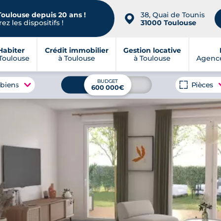
Toulouse depuis 20 ans !
38, Quai de Tounis
📍
ez les dispositifs !
31000 Toulouse
Habiter
Crédit immobilier
Gestion locative
Toulouse
à Toulouse
à Toulouse
Agence
BUDGET
 biens
Pièces
600 000€