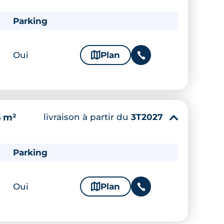
Parking
Oui
🗞
Plan
📞
livraison à partir du
3T2027
6 m²
▾
Parking
Oui
🗞
Plan
📞