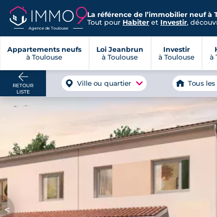
La référence de l’immobilier neuf à 
Tout pour
Habiter
et
Investir
, découvr
Agence de Toulouse
Appartements neufs
Loi Jeanbrun
Investir
à Toulouse
à Toulouse
à Toulouse
à 
Ville ou quartier
Tous les
RETOUR
LISTE
<