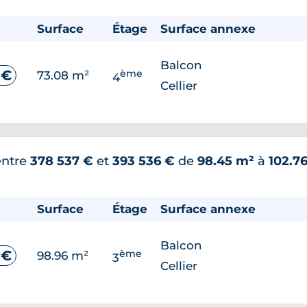
Surface
Étage
Surface annexe
Balcon
ème
 €
73.08 m²
4
Cellier
entre
378 537 €
et
393 536 €
de
98.45 m²
à
102.7
Surface
Étage
Surface annexe
Balcon
ème
 €
98.96 m²
3
Cellier