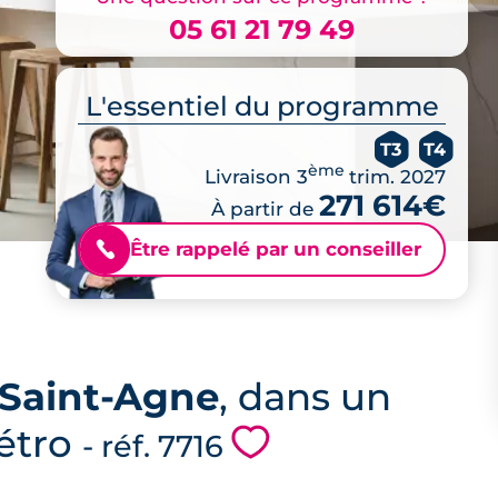
05 61 21 79 49
L'essentiel du programme
T3
T4
ème
Livraison 3
trim. 2027
271 614€
À partir de
Être rappelé par un conseiller
📞
-Saint-Agne
, dans un
métro
💗
- réf. 7716