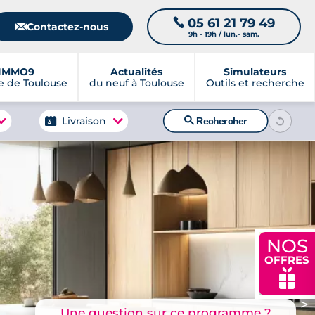
05 61 21 79 49
📞
📧
Contactez-nous
9h - 19h / lun.- sam.
IMMO9
Actualités
Simulateurs
 de Toulouse
du neuf à Toulouse
Outils et recherche
🔍
Livraison
Rechercher
NOS
OFFRES
🎁
>
Une question sur ce programme ?