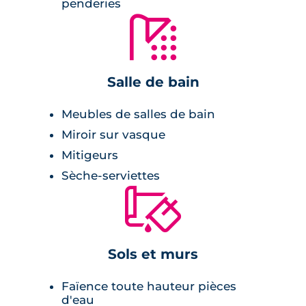
penderies
pièces, sont équipés de technologies
🚿
modernes, et chauffés par une pompe à
chaleur collective. Le programme est
conforme aux normes RE2020, garantissant
Salle de bain
une efficacité énergétique exceptionnelle. Les
espaces verts et jardins partagés enrichissent
Meubles de salles de bain
l'expérience de vie en apportant une touche
Miroir sur vasque
de nature.
Mitigeurs
Sèche-serviettes
🔨
Sols et murs
Faïence toute hauteur pièces
d'eau