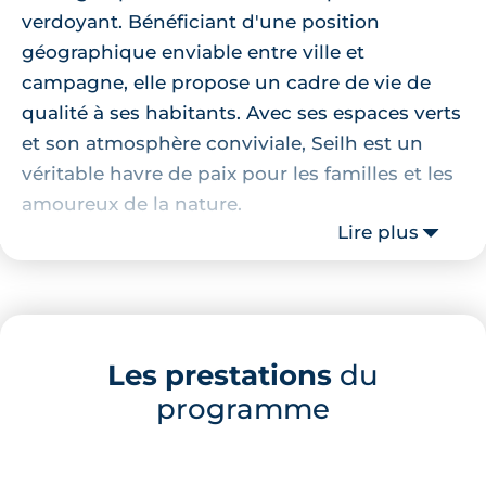
verdoyant. Bénéficiant d'une position
géographique enviable entre ville et
campagne, elle propose un cadre de vie de
qualité à ses habitants. Avec ses espaces verts
et son atmosphère conviviale, Seilh est un
véritable havre de paix pour les familles et les
amoureux de la nature.
Lire plus
Localisation de la résidence
La résidence est idéalement située à proximité
de divers services et commerces, simplifiant
Les prestations
du
ainsi le quotidien de ses résidents. L'Ensemble
programme
Scolaire Privé L'Annonciation se trouve à
seulement 3 minutes à pied. Pour les courses,
le centre commercial Blagnac, avec ses 120