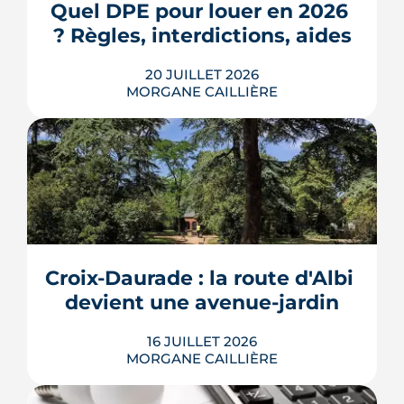
3e ville de Haute-Garonne.
Quel DPE pour louer en 2026 
? Règles, interdictions, aides
LIRE L'ARTICLE
20 JUILLET 2026
MORGANE CAILLIÈRE
En 2026, un logement doit être classé
au moins F au DPE pour être loué en
métropole, et la barre montera à E en
2028. Le nouveau mode de calcul
reclasse des centaines de milliers de
biens, pendant qu'un projet de loi voté
Croix-Daurade : la route d'Albi 
au Sénat pourrait assouplir les règles.
Calendrier, sanctions, obliga...
devient une avenue-jardin
LIRE L'ARTICLE
16 JUILLET 2026
MORGANE CAILLIÈRE