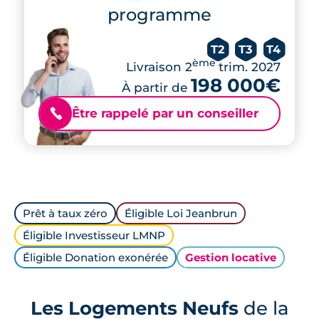
programme
T2
T3
T4
ème
Livraison 2
trim. 2027
198 000€
À partir de
Être rappelé par un conseiller
📞
Prêt à taux zéro
Éligible Loi Jeanbrun
Éligible Investisseur LMNP
Éligible Donation exonérée
Gestion locative
Les Logements Neufs
de la