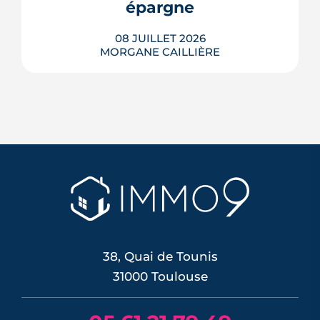
épargne
LIRE L'ARTICLE
08 JUILLET 2026
MORGANE CAILLIÈRE
Le 11 juin 2026, la BCE a relevé ses trois
taux directeurs de 25 points de base,
une première depuis septembre 2023,
pour contrer une inflation ravivée par le
choc énergétique. L'effet sur les crédits
immobiliers reste limité à court terme,
les banques ayant anticipé la décision,
mais une ...
LIRE L'ARTICLE
38, Quai de Tounis
31000 Toulouse