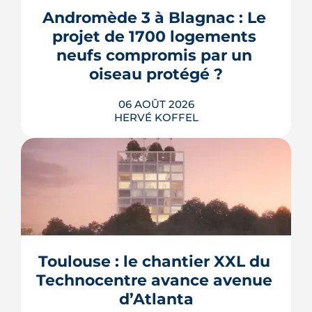
Andromède 3 à Blagnac : Le 
projet de 1700 logements 
neufs compromis par un 
oiseau protégé ?
06 AOÛT 2026
HERVÉ KOFFEL
La troisième et dernière phase de
l'écoquartier Andromède doit livrer
près de 1 700 logements à partir de
2028. La présence d'un passereau
Toulouse : le chantier XXL du 
protégé, la cisticole des joncs, contraint
fortement le plan d'aménagement et
Technocentre avance avenue 
repousse un calendrier déjà tendu.
d’Atlanta
LIRE L'ARTICLE