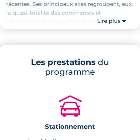
récentes. Ses principaux axes regroupent, eux,
la quasi-totalité des commerces et
Lire plus
infrastructures du quartier. Supermarchés,
commerces alimentaires, banques,
pharmacies, boulangeries... rien ne manque
dans ce secteur. C’est également là que les
habitants pourront emprunter la ligne B du
Les prestations
du
métro, permettant de facilement rejoindre
programme
l’hypercentre de Toulouse. La gare Saint-Agne
SNCF se trouve également non loin de là,
permettant une grande mobilité aux
🚗
habitants du quartier.
Localisation de la résidence
Stationnement
Cette résidence prendra place à l’Ouest du
quartier, à deux pas de la station de métro de