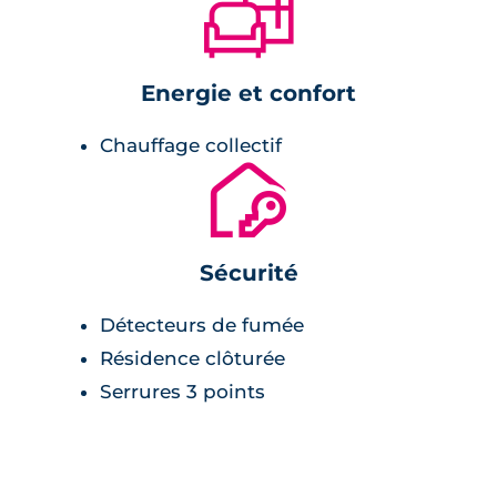
🛋
véhicules dans un parking en sous-sol, prévu
à cet effet, accessible grâce à un portail
télécommandé. Pour plus de sécurité, la
Energie et confort
résidence est totalement clôturée, et des
serrures 3 points sont installées à chaque
Chauffage collectif
porte palière.
🔐
Sécurité
Détecteurs de fumée
Résidence clôturée
Serrures 3 points