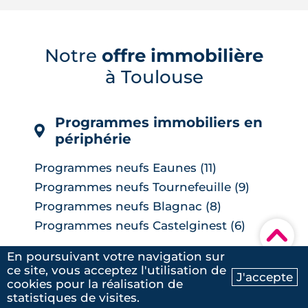
taux directeurs de 25 points de base,
une première depuis septembre 2023,
pour contrer une inflation ravivée par le
choc énergétique. L'effet sur les crédits
Notre
offre immobilière
immobiliers reste limité à court terme,
à Toulouse
les banques ayant anticipé la décision,
mais une ...
LIRE L'ARTICLE
Programmes immobiliers en
périphérie
Programmes neufs Eaunes (11)
Programmes neufs Tournefeuille (9)
Programmes neufs Blagnac (8)
Programmes neufs Castelginest (6)
▾
Programmes neufs L'Union (6)
En poursuivant votre navigation sur
Voir
Programmes neufs Quint-Fonsegrives
ce site, vous acceptez l'utilisation de
J'accepte
(6)
cookies pour la réalisation de
Ma recherche
Contactez-nous
Programmes immobiliers en
Programmes neufs Bruguières (5)
statistiques de visites.