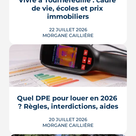
Vivre à Tournefeuille : cadre 
de 3,2 % en 2026, la note grimpe vite.
de vie, écoles et prix 
Voici les leviers concrets pour r...
immobiliers
LIRE L'ARTICLE
22 JUILLET 2026
MORGANE CAILLIÈRE
Écoles, base de loisirs, transports,
projets urbains et prix au m2 : le guide
complet pour s'installer à Tournefeuille,
3e ville de Haute-Garonne.
Quel DPE pour louer en 2026 
? Règles, interdictions, aides
LIRE L'ARTICLE
20 JUILLET 2026
MORGANE CAILLIÈRE