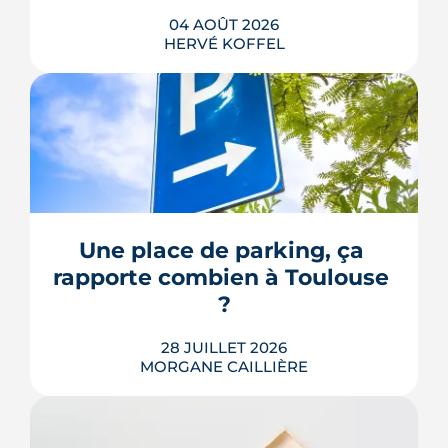
04 AOÛT 2026
HERVÉ KOFFEL
Avenue d'Atlanta, à la Roseraie, un
chantier de six hectares réorganise les
coulisses techniques de Toulouse
Métropole. Derrière les buttes de terre
visibles du périphérique se jouent un
déménagement de services, plusieurs
Une place de parking, ça 
chiffrages officiels et un bras de fer
rapporte combien à Toulouse 
environnemental.
?
LIRE L'ARTICLE
28 JUILLET 2026
MORGANE CAILLIÈRE