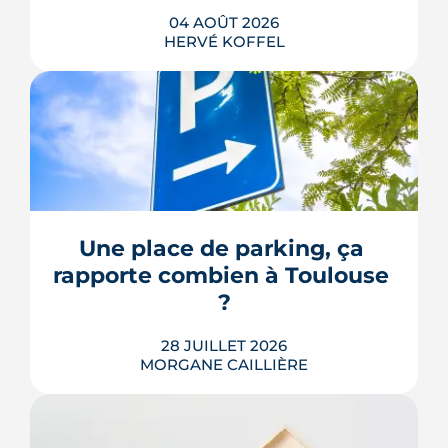
04 AOÛT 2026
HERVÉ KOFFEL
Avenue d'Atlanta, à la Roseraie, un
chantier de six hectares réorganise les
coulisses techniques de Toulouse
Métropole. Derrière les buttes de terre
visibles du périphérique se jouent un
déménagement de services, plusieurs
Une place de parking, ça 
chiffrages officiels et un bras de fer
rapporte combien à Toulouse 
environnemental.
?
LIRE L'ARTICLE
28 JUILLET 2026
MORGANE CAILLIÈRE