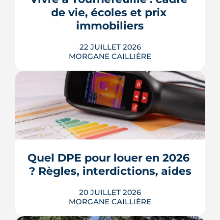
de 3,2 % en 2026, la note grimpe vite.
de vie, écoles et prix 
Voici les leviers concrets pour r...
immobiliers
LIRE L'ARTICLE
22 JUILLET 2026
MORGANE CAILLIÈRE
Écoles, base de loisirs, transports,
projets urbains et prix au m2 : le guide
complet pour s'installer à Tournefeuille,
3e ville de Haute-Garonne.
Quel DPE pour louer en 2026 
? Règles, interdictions, aides
LIRE L'ARTICLE
20 JUILLET 2026
MORGANE CAILLIÈRE