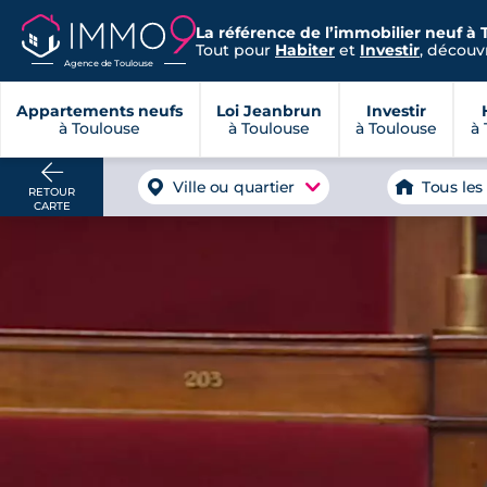
La référence de l’immobilier neuf à 
Tout pour
Habiter
et
Investir
, découvr
Agence de Toulouse
Appartements neufs
Loi Jeanbrun
Investir
à Toulouse
à Toulouse
à Toulouse
à 
Ville ou quartier
Tous les
RETOUR
CARTE