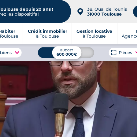
Toulouse depuis 20 ans !
38, Quai de Tounis
📍
ez les dispositifs !
31000 Toulouse
Habiter
Crédit immobilier
Gestion locative
Toulouse
à Toulouse
à Toulouse
Agence
BUDGET
 biens
Pièces
600 000€