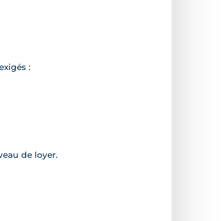
exigés :
veau de loyer.