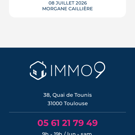
08 JUILLET 2026
MORGANE CAILLIÈRE
Le 11 juin 2026, la BCE a relevé ses trois
taux directeurs de 25 points de base,
une première depuis septembre 2023,
pour contrer une inflation ravivée par le
choc énergétique. L'effet sur les crédits
immobiliers reste limité à court terme,
les banques ayant anticipé la décision,
mais une ...
LIRE L'ARTICLE
38, Quai de Tounis
31000 Toulouse
05 61 21 79 49
9h - 19h / lun.- sam.