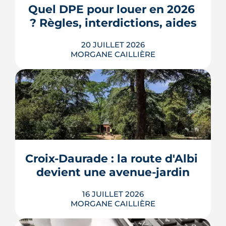
3e ville de Haute-Garonne.
Quel DPE pour louer en 2026 
? Règles, interdictions, aides
LIRE L'ARTICLE
20 JUILLET 2026
MORGANE CAILLIÈRE
En 2026, un logement doit être classé
au moins F au DPE pour être loué en
métropole, et la barre montera à E en
2028. Le nouveau mode de calcul
reclasse des centaines de milliers de
biens, pendant qu'un projet de loi voté
Croix-Daurade : la route d'Albi 
au Sénat pourrait assouplir les règles.
Calendrier, sanctions, obliga...
devient une avenue-jardin
LIRE L'ARTICLE
16 JUILLET 2026
MORGANE CAILLIÈRE