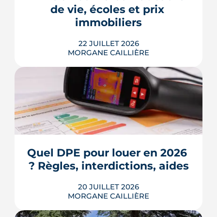
de 3,2 % en 2026, la note grimpe vite.
de vie, écoles et prix 
Voici les leviers concrets pour r...
immobiliers
LIRE L'ARTICLE
22 JUILLET 2026
MORGANE CAILLIÈRE
Écoles, base de loisirs, transports,
projets urbains et prix au m2 : le guide
complet pour s'installer à Tournefeuille,
3e ville de Haute-Garonne.
Quel DPE pour louer en 2026 
? Règles, interdictions, aides
LIRE L'ARTICLE
20 JUILLET 2026
MORGANE CAILLIÈRE