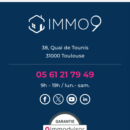
une première depuis septembre 2023,
pour contrer une inflation ravivée par le
choc énergétique. L'effet sur les crédits
immobiliers reste limité à court terme,
les banques ayant anticipé la décision,
mais une ...
LIRE L'ARTICLE
38, Quai de Tounis
31000 Toulouse
05 61 21 79 49
9h - 19h / lun.- sam.