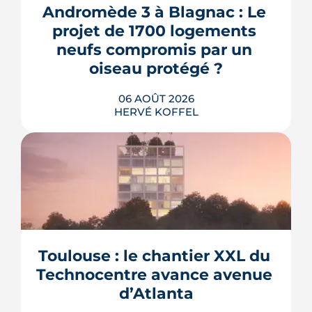
Andromède 3 à Blagnac : Le 
projet de 1700 logements 
neufs compromis par un 
oiseau protégé ?
06 AOÛT 2026
HERVÉ KOFFEL
La troisième et dernière phase de
l'écoquartier Andromède doit livrer
près de 1 700 logements à partir de
2028. La présence d'un passereau
Toulouse : le chantier XXL du 
protégé, la cisticole des joncs, contraint
fortement le plan d'aménagement et
Technocentre avance avenue 
repousse un calendrier déjà tendu.
d’Atlanta
LIRE L'ARTICLE