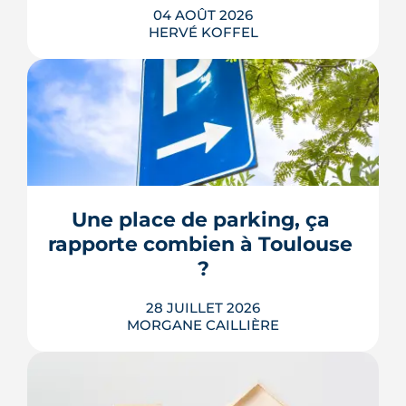
04 AOÛT 2026
HERVÉ KOFFEL
Avenue d'Atlanta, à la Roseraie, un
chantier de six hectares réorganise les
coulisses techniques de Toulouse
Métropole. Derrière les buttes de terre
visibles du périphérique se jouent un
déménagement de services, plusieurs
Une place de parking, ça 
chiffrages officiels et un bras de fer
rapporte combien à Toulouse 
environnemental.
?
LIRE L'ARTICLE
28 JUILLET 2026
MORGANE CAILLIÈRE