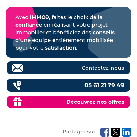
Avec
IMMO9
, faites le choix de la
confiance
en réalisant votre projet
immobilier et bénéficiez des
conseils
d’une équipe entièrement mobilisée
pour votre
satisfaction
.
Contactez-nous
05 61 21 79 49
Découvrez nos offres
Partager sur