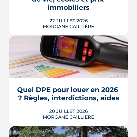
Voici les leviers concrets pour r...
immobiliers
LIRE L'ARTICLE
22 JUILLET 2026
MORGANE CAILLIÈRE
Écoles, base de loisirs, transports,
projets urbains et prix au m2 : le guide
complet pour s'installer à Tournefeuille,
3e ville de Haute-Garonne.
Quel DPE pour louer en 2026 
? Règles, interdictions, aides
LIRE L'ARTICLE
20 JUILLET 2026
MORGANE CAILLIÈRE