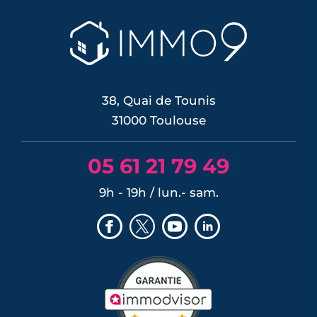
pour contrer une inflation ravivée par le
choc énergétique. L'effet sur les crédits
immobiliers reste limité à court terme,
les banques ayant anticipé la décision,
mais une ...
LIRE L'ARTICLE
38, Quai de Tounis
31000 Toulouse
05 61 21 79 49
9h - 19h / lun.- sam.