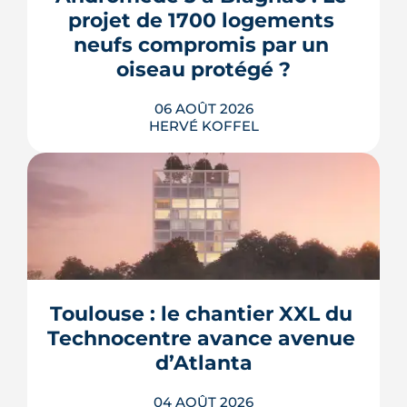
projet de 1700 logements 
neufs compromis par un 
oiseau protégé ?
06 AOÛT 2026
HERVÉ KOFFEL
La troisième et dernière phase de
l'écoquartier Andromède doit livrer
près de 1 700 logements à partir de
2028. La présence d'un passereau
Toulouse : le chantier XXL du 
protégé, la cisticole des joncs, contraint
fortement le plan d'aménagement et
Technocentre avance avenue 
repousse un calendrier déjà tendu.
d’Atlanta
LIRE L'ARTICLE
04 AOÛT 2026