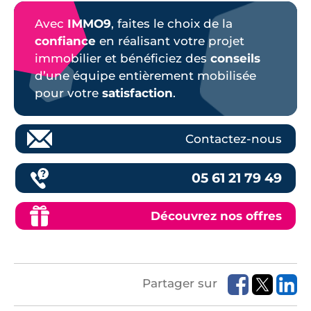
Avec
IMMO9
, faites le choix de la
confiance
en réalisant votre projet
immobilier et bénéficiez des
conseils
d’une équipe entièrement mobilisée
pour votre
satisfaction
.
Contactez-nous
05 61 21 79 49
Découvrez nos offres
Partager sur