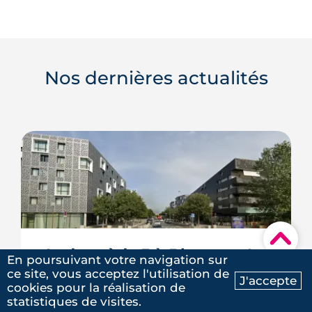
Nos dernières actualités
▾
Andromède 3 à Blagnac : Le 
En poursuivant votre navigation sur
projet de 1700 logements 
ce site, vous acceptez l'utilisation de
J'accepte
cookies pour la réalisation de
neufs compromis par un 
Ma recherche
Contactez-nous
statistiques de visites.
oiseau protégé ?