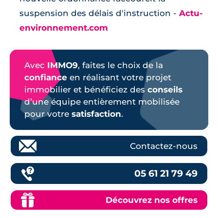
suspension des délais d'instruction -
Actu-
environnement.com
Avec
IMMO9
, faites le choix de la
confiance
en réalisant votre projet
immobilier et bénéficiez des
conseils
d’une équipe entièrement mobilisée
pour votre
satisfaction
.
Contactez-nous
05 61 21 79 49
Découvrez nos offres