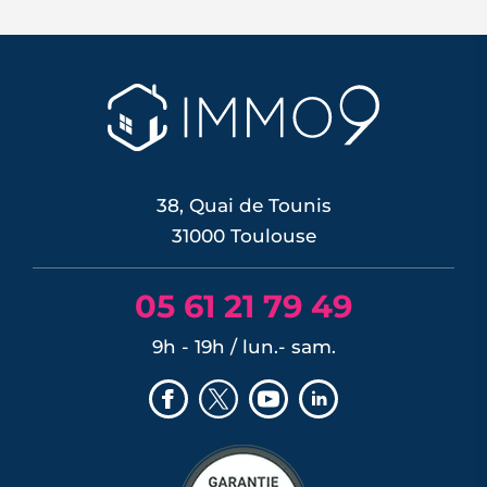
la technopole du Sicoval, Ramonville-
Saint-Agne conjugue proximité de
Toulouse et cadre de vie recherché.
Écoles, culture, sport, transports, prix
de l'immobilier et avis des habitants :
tour d'horizon complet d'une
commune...
LIRE L'ARTICLE
38, Quai de Tounis
31000 Toulouse
05 61 21 79 49
9h - 19h / lun.- sam.