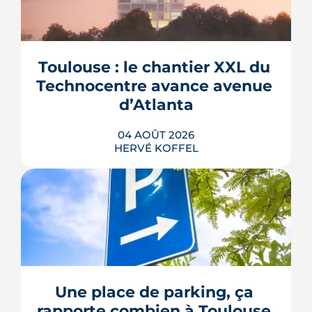
Toulouse : le chantier XXL du 
Technocentre avance avenue 
d’Atlanta
04 AOÛT 2026
HERVÉ KOFFEL
Avenue d'Atlanta, à la Roseraie, un
chantier de six hectares réorganise les
coulisses techniques de Toulouse
Métropole. Derrière les buttes de terre
visibles du périphérique se jouent un
déménagement de services, plusieurs
Une place de parking, ça 
chiffrages officiels et un bras de fer
rapporte combien à Toulouse 