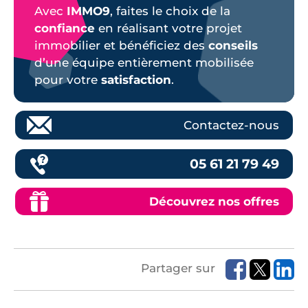
Avec
IMMO9
, faites le choix de la
confiance
en réalisant votre projet
immobilier et bénéficiez des
conseils
d’une équipe entièrement mobilisée
pour votre
satisfaction
.
Contactez-nous
05 61 21 79 49
Découvrez nos offres
Partager sur