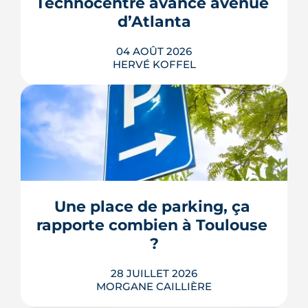
Technocentre avance avenue 
d’Atlanta
04 AOÛT 2026
HERVÉ KOFFEL
Avenue d'Atlanta, à la Roseraie, un
chantier de six hectares réorganise les
coulisses techniques de Toulouse
Métropole. Derrière les buttes de terre
visibles du périphérique se jouent un
déménagement de services, plusieurs
Une place de parking, ça 
chiffrages officiels et un bras de fer
rapporte combien à Toulouse 
environnemental.
?
LIRE L'ARTICLE
28 JUILLET 2026
MORGANE CAILLIÈRE