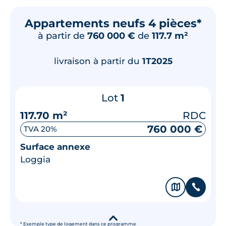
Appartements neufs 4 pièces*
à partir de
760 000 €
de
117.7 m²
livraison à partir du
1T2025
Lot
1
117.70 m²
RDC
760 000 €
TVA 20%
Surface annexe
Loggia
🗞
📞
▾
* Exemple type de logement dans ce programme