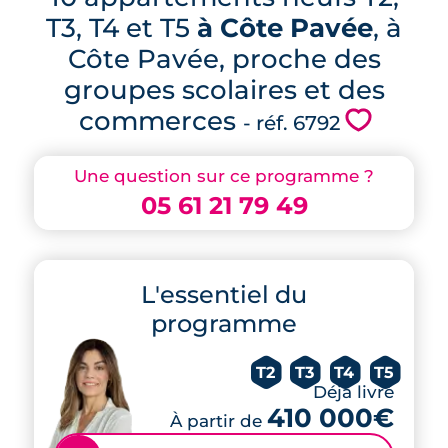
T3, T4 et T5
à Côte Pavée
, à
Côte Pavée, proche des
groupes scolaires et des
commerces
💗
- réf. 6792
Une question sur ce programme ?
05 61 21 79 49
L'essentiel du
programme
T2
T3
T4
T5
Déjà livré
410 000€
À partir de