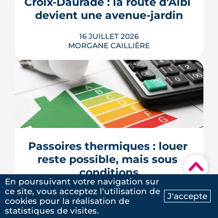
Croix-Daurade : la route d'Albi 
au Sénat pourrait assouplir les règles.
Calendrier, sanctions, obliga...
devient une avenue-jardin
LIRE L'ARTICLE
16 JUILLET 2026
MORGANE CAILLIÈRE
Une cinquantaine d'arbres, 2 600 m²
d'espaces végétalisés et une piste du
Réseau express vélo : la route d'Albi
doit devenir une avenue-jardin. Après
un an de travaux sur les réseaux, la
phase d'aménagement a démarré. Le
Passoires thermiques : louer 
chantier court jusqu'en juin 2027.
reste possible, mais sous 
▾
LIRE L'ARTICLE
conditions
En poursuivant votre navigation sur
ce site, vous acceptez l'utilisation de
13 JUILLET 2026
J'accepte
cookies pour la réalisation de
MORGANE CAILLIÈRE
Ma recherche
Contactez-nous
statistiques de visites.