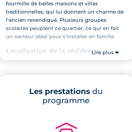
fourmille de belles maisons et villas
traditionnelles, qui lui donnent un charme de
l'ancien revendiqué. Plusieurs groupes
scolaires peuplent ce quartier, ce qui en fait
un secteur idéal pour s'installer en famille.
Localisation de la résidence
Lire plus
Ce
programme neuf à Côte Pavée
est situé
dans une petite rue un peu en retrait d'une
avenue toulousaine très fréquentée. Les
Les prestations
du
différents commerces et services de proximité
programme
de l'avenue en question placent les nécessités
du quotidien à moins de 10 minutes à pied. À
5 minutes se trouve un arrêt de bus de la
ligne à haut niveau de service L1. Ce même
bus rejoint les allées Jean Jaurès en une petite