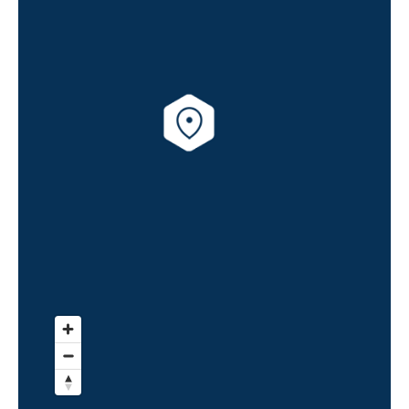
dimensions, l’excellence est déclinée
ici jusque dans les moindres détails.
»
Axel LETELLIER, Groupe Letellier
Architectes