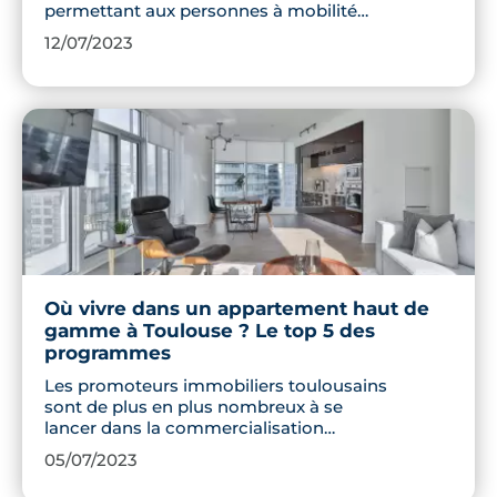
permettant aux personnes à mobilité
réduite d’habiter dans les meilleures
12/07/2023
conditions possibles. Découvrez quelles
sont les règles qui s’appliquent aux
espaces communs et privatifs d’un
bâtiment résidentiel.
Où vivre dans un appartement haut de
gamme à Toulouse ? Le top 5 des
programmes
Les promoteurs immobiliers toulousains
sont de plus en plus nombreux à se
lancer dans la commercialisation
d’appartements haut de gamme. Nous
05/07/2023
vous avons sélectionné 5 programmes
de prestige à découvrir à Toulouse.