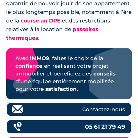
garantie de pouvoir jouir de son appartement
le plus longtemps possible, notamment à l’ère
de la
course au DPE
et des restrictions
relatives à la location de
passoires
thermiques
.
Avec
IMMO9
, faites le choix de la
confiance
en réalisant votre projet
immobilier et bénéficiez des
conseils
d’une équipe entièrement mobilisée
pour votre
satisfaction
.
Contactez-nous
05 61 21 79 49