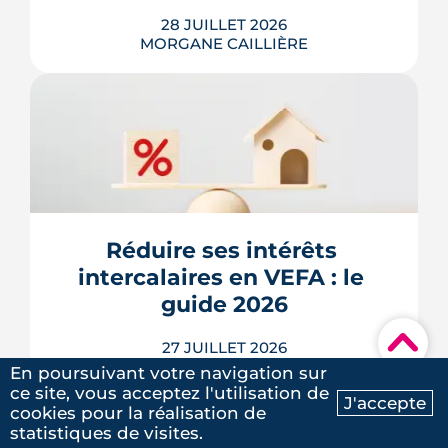
28 JUILLET 2026
MORGANE CAILLIÈRE
Une place de parking inutilisée peut se
louer entre 40 et 120 € par mois à
Toulouse. Cet article détaille les prix de
location quartier par quartier, la
méthode pour calculer votre
rendement et les règles fiscales à
Réduire ses intérêts 
connaître. Un tour d'horizon complet
intercalaires en VEFA : le 
avant de mettre votre place ou votre
b...
guide 2026
LIRE L'ARTICLE
▾
27 JUILLET 2026
MORGANE CAILLIÈRE
En poursuivant votre navigation sur
ce site, vous acceptez l'utilisation de
J'accepte
cookies pour la réalisation de
Ma recherche
Contactez-nous
statistiques de visites.