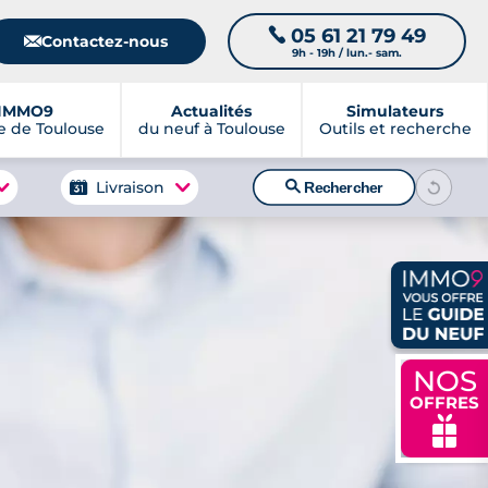
05 61 21 79 49
📞
📧
Contactez-nous
9h - 19h / lun.- sam.
IMMO9
Actualités
Simulateurs
 de Toulouse
du neuf à Toulouse
Outils et recherche
🔍
Livraison
Rechercher
NOS
OFFRES
🎁