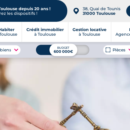
Toulouse depuis 20 ans !
38, Quai de Tounis
📍
ez les dispositifs !
31000 Toulouse
Habiter
Crédit immobilier
Gestion locative
Toulouse
à Toulouse
à Toulouse
Agence
BUDGET
 biens
Pièces
600 000€