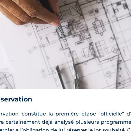
éservation
rvation constitue la première étape “officielle” 
 certainement déjà analysé plusieurs programmes,
nier a l’obligation de lui réserver le lot souhaité. 