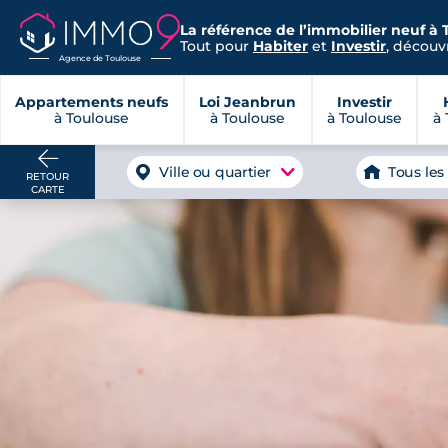
La référence de l’immobilier neuf à 
Tout pour
Habiter
et
Investir
, découvr
Agence de Toulouse
Appartements neufs
Loi Jeanbrun
Investir
à Toulouse
à Toulouse
à Toulouse
à 
Ville ou quartier
Tous les
RETOUR
CARTE