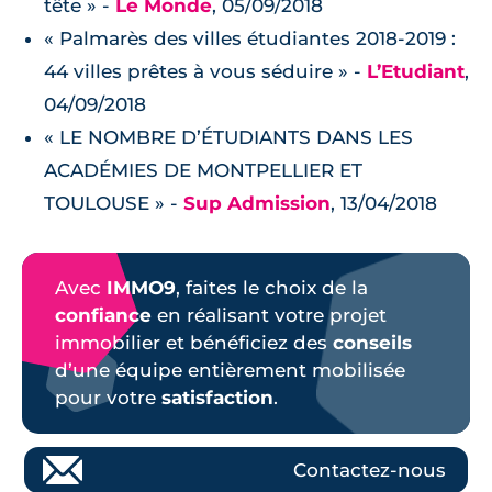
tête » -
Le Monde
, 05/09/2018
« Palmarès des villes étudiantes 2018-2019 :
44 villes prêtes à vous séduire » -
L’Etudiant
,
04/09/2018
« LE NOMBRE D’ÉTUDIANTS DANS LES
ACADÉMIES DE MONTPELLIER ET
TOULOUSE » -
Sup Admission
, 13/04/2018
Avec
IMMO9
, faites le choix de la
confiance
en réalisant votre projet
immobilier et bénéficiez des
conseils
d’une équipe entièrement mobilisée
pour votre
satisfaction
.
Contactez-nous