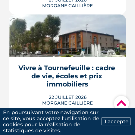
MORGANE CAILLIÈRE
Un achat de logement neuf en VEFA
financé par un prêt à déblocages
successifs peut générer des intérêts
intercalaires, ces intérêts d'emprunt
dus pendant la construction, à chaque
appel de fonds. Avec des taux autour
Vivre à Tournefeuille : cadre 
de 3,2 % en 2026, la note grimpe vite.
de vie, écoles et prix 
Voici les leviers concrets pour r...
immobiliers
LIRE L'ARTICLE
22 JUILLET 2026
▾
MORGANE CAILLIÈRE
En poursuivant votre navigation sur
ce site, vous acceptez l'utilisation de
J'accepte
cookies pour la réalisation de
Ma recherche
Contactez-nous
statistiques de visites.