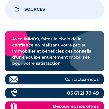
SOURCES
Avec
IMMO9
, faites le choix de la
confiance
en réalisant votre projet
immobilier et bénéficiez des
conseils
d’une équipe entièrement mobilisée
pour votre
satisfaction
.
Contactez-nous
05 61 21 79 49
Découvrez nos offres