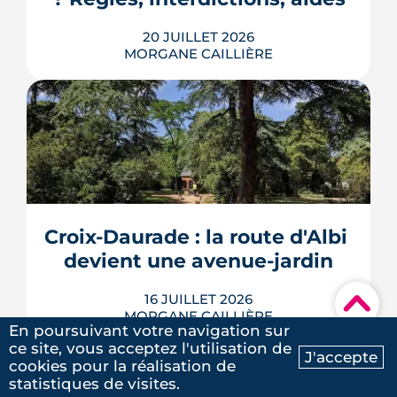
20 JUILLET 2026
MORGANE CAILLIÈRE
En 2026, un logement doit être classé
au moins F au DPE pour être loué en
métropole, et la barre montera à E en
2028. Le nouveau mode de calcul
reclasse des centaines de milliers de
biens, pendant qu'un projet de loi voté
Croix-Daurade : la route d'Albi 
au Sénat pourrait assouplir les règles.
Calendrier, sanctions, obliga...
devient une avenue-jardin
LIRE L'ARTICLE
▾
16 JUILLET 2026
MORGANE CAILLIÈRE
En poursuivant votre navigation sur
ce site, vous acceptez l'utilisation de
J'accepte
cookies pour la réalisation de
Ma recherche
Contactez-nous
statistiques de visites.