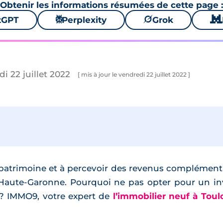
Obtenir les informations résumées de cette page :
tGPT
⚙
Perplexity
🪐
Grok
🐱
di 22 juillet 2022
[ mis à jour le vendredi 22 juillet 2022 ]
 patrimoine et à percevoir des revenus complémenta
 Haute-Garonne. Pourquoi ne pas opter pour un i
? IMMO9, votre expert de
l’immobilier neuf à Toul