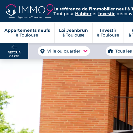
La référence de l’immobilier neuf à 
Tout pour
Habiter
et
Investir
, découvr
Agence de Toulouse
Appartements neufs
Loi Jeanbrun
Investir
à Toulouse
à Toulouse
à Toulouse
à 
Ville ou quartier
Tous les
RETOUR
CARTE