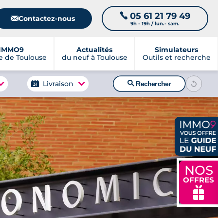
05 61 21 79 49
📞
📧
Contactez-nous
9h - 19h / lun.- sam.
IMMO9
Actualités
Simulateurs
 de Toulouse
du neuf à Toulouse
Outils et recherche
🔍
Livraison
Rechercher
NOS
OFFRES
🎁