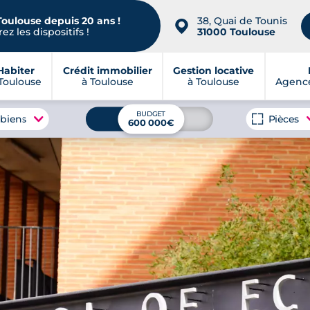
Toulouse depuis 20 ans !
38, Quai de Tounis
📍
ez les dispositifs !
31000 Toulouse
Habiter
Crédit immobilier
Gestion locative
Toulouse
à Toulouse
à Toulouse
Agence
BUDGET
 biens
Pièces
600 000€