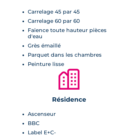
terrasse. Un grand jardin commun est
Carrelage 45 par 45
également aménagé au centre de la
Carrelage 60 par 60
résidence, parfait pour prendre le soleil avec
Faïence toute hauteur pièces
ses proches ou rencontrer ses voisins. Les
d'eau
résidents ont accès à un local à vélos et à un
Grès émaillé
parking en sous-sol pour le stationnement de
Parquet dans les chambres
leurs véhicules, accessibles par portail
Peinture lisse
télécommandé. L’enceinte de la résidence est
🏙
clôturée, et sécurisée par un système de
visiophone.
Résidence
Ascenseur
BBC
Label E+C-