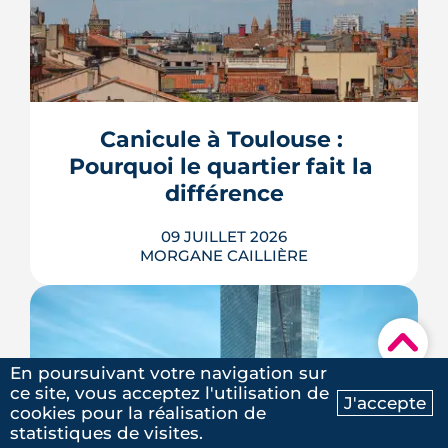
Avec le vote du Sénat du 8 juillet, un
logement classé F ou G pourra rester
en location sous conditions de travaux.
Que faut-il en retenir quand on
possède une passoire thermique ? État
Canicule à Toulouse : 
des lieux des règles, des échéances et
Pourquoi le quartier fait la 
des marges de manœuvre.
différence
LIRE L'ARTICLE
09 JUILLET 2026
MORGANE CAILLIÈRE
▾
À l'échelle de Toulouse, la température
En poursuivant votre navigation sur
nocturne peut varier de plusieurs
ce site, vous acceptez l'utilisation de
degrés d'un secteur à l'autre lors des
J'accepte
cookies pour la réalisation de
fortes chaleurs : Météo-France
Ma recherche
Contactez-nous
statistiques de visites.
cartographie un îlot de chaleur