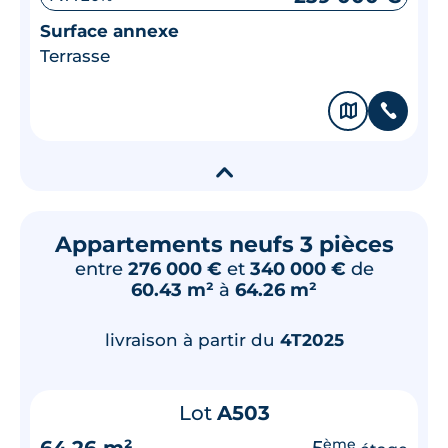
Surface annexe
Terrasse
🗞
📞
▾
Appartements neufs 3 pièces
entre
276 000 €
et
340 000 €
de
60.43 m²
à
64.26 m²
livraison à partir du
4T2025
Lot
A503
64.26 m²
5
ème