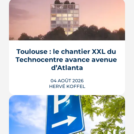
Toulouse : le chantier XXL du 
Technocentre avance avenue 
d’Atlanta
04 AOÛT 2026
HERVÉ KOFFEL
Avenue d'Atlanta, à la Roseraie, un
chantier de six hectares réorganise les
coulisses techniques de Toulouse