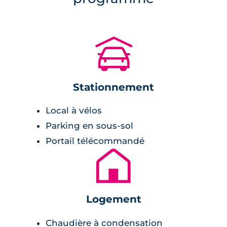
face du cœur de l’écoquartier à proprement
parler. De nombreux bars et restaurants prisés
dans l’agglomération toulousaine se trouvent
🚗
ainsi à quelques pas de la résidence. Un arrêt
de tramway se trouve par ailleurs à deux
minutes de marche, et permet d’accéder
Stationnement
facilement à la ligne A du métro et au centre-
ville.
Local à vélos
Parking en sous-sol
Description de la résidence
Portail télécommandé
🏚
Cette résidence est composée de 30
appartements neufs à la Cartoucherie
en T2
et en T3. Bâtis dans le respect de la RT2012,
Logement
ces logements sont peu gourmands en
énergie, et sont détenteurs des labels E+C- et
Chaudière à condensation