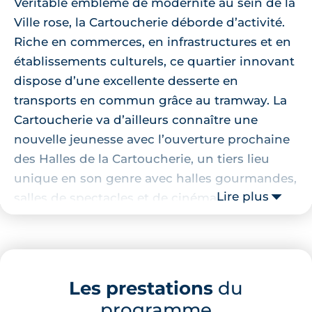
Véritable emblème de modernité au sein de la
Ville rose, la Cartoucherie déborde d’activité.
Riche en commerces, en infrastructures et en
établissements culturels, ce quartier innovant
dispose d’une excellente desserte en
transports en commun grâce au tramway. La
Cartoucherie va d’ailleurs connaître une
nouvelle jeunesse avec l’ouverture prochaine
des Halles de la Cartoucherie, un tiers lieu
unique en son genre avec halles gourmandes,
Lire plus
salles de spectacles et de cinéma,
équipements sportifs et espaces de travail.
Localisation de la résidence
Les prestations
du
Ce programme immobilier sera érigé sur un
programme
des principaux axes de la Cartoucherie, en