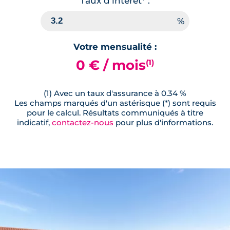
Lot
5
Taux d'interêt* :
83.45 m²
RDC
240 000 €
(2)
TVA 5,5%
Votre mensualité :
Surface annexe
Orientation
0 € / mois
(1)
Terrasse
Sud
🗞
📞
(1) Avec un taux d'assurance à 0.34 %
Les champs marqués d'un astérisque (*) sont requis
pour le calcul. Résultats communiqués à titre
indicatif,
contactez-nous
pour plus d'informations.
Lot
8
83.45 m²
RDC
246 000 €
(2)
TVA 5,5%
Surface annexe
Orientation
Terrasse
Sud
🗞
📞