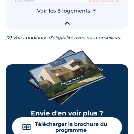
235 000 €
TVA 5,5%
Surface annexe
Voir les 8 logements
Orientation
⮟
Terrasse
Sud
▾
🗞
📞
(2) Voir conditions d’éligibilité avec nos conseillers.
Lot
13
83.97 m²
RDC
235 000 €
(2)
TVA 5,5%
Surface annexe
Orientation
Terrasse
Nord
🗞
📞
Envie d'en voir plus ?
Télécharger la brochure du
Lot
1
📖
programme