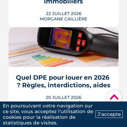
immobiliers
LIRE L'ARTICLE
22 JUILLET 2026
MORGANE CAILLIÈRE
Écoles, base de loisirs, transports,
projets urbains et prix au m2 : le guide
complet pour s'installer à Tournefeuille,
3e ville de Haute-Garonne.
Quel DPE pour louer en 2026 
? Règles, interdictions, aides
LIRE L'ARTICLE
▾
20 JUILLET 2026
MORGANE CAILLIÈRE
En poursuivant votre navigation sur
ce site, vous acceptez l'utilisation de
J'accepte
cookies pour la réalisation de
Ma recherche
Contactez-nous
statistiques de visites.