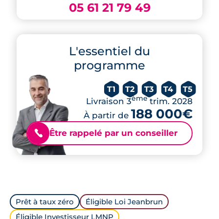
05 61 21 79 49
L'essentiel du
programme
T1
T2
T3
T4
T5
ème
Livraison 3
trim. 2028
188 000€
À partir de
Être rappelé par un conseiller
📞
Prêt à taux zéro
Éligible Loi Jeanbrun
Éligible Investisseur LMNP