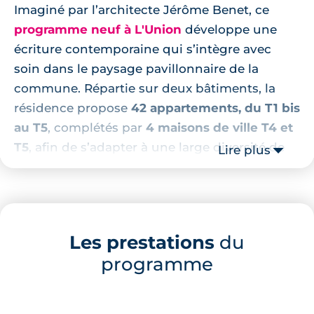
Imaginé par l’architecte Jérôme Benet, ce
programme neuf à L'Union
développe une
écriture contemporaine qui s’intègre avec
soin dans le paysage pavillonnaire de la
commune. Répartie sur deux bâtiments, la
résidence propose
42 appartements, du T1 bis
au T5
, complétés par
4 maisons de ville T4 et
T5
, afin de s’adapter à une large diversité de
Lire plus
projets de vie.
Certains logements bénéficient de volumes
en duplex, offrant une sensation d’espace
renforcée et une vraie souplesse
Les prestations
du
d’aménagement. Les plans privilégient la
programme
clarté, la fonctionnalité et le confort au
quotidien, avec des intérieurs pensés pour