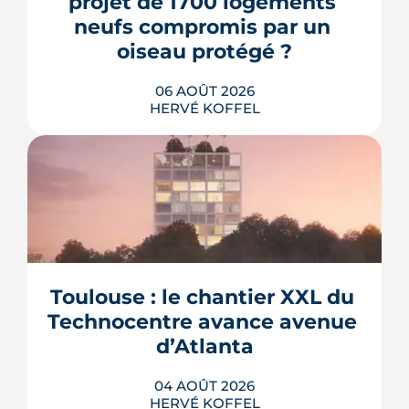
projet de 1700 logements 
neufs compromis par un 
oiseau protégé ?
06 AOÛT 2026
HERVÉ KOFFEL
La troisième et dernière phase de
l'écoquartier Andromède doit livrer
près de 1 700 logements à partir de
2028. La présence d'un passereau
Toulouse : le chantier XXL du 
protégé, la cisticole des joncs, contraint
fortement le plan d'aménagement et
Technocentre avance avenue 
repousse un calendrier déjà tendu.
d’Atlanta
LIRE L'ARTICLE
04 AOÛT 2026
HERVÉ KOFFEL