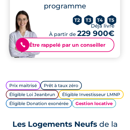
programme
T2
T3
T4
T5
Déjà livré
229 900€
À partir de
Être rappelé par un conseiller
📞
Prix maitrisé
Prêt à taux zéro
Éligible Loi Jeanbrun
Éligible Investisseur LMNP
Éligible Donation exonérée
Gestion locative
Les Logements Neufs
de la