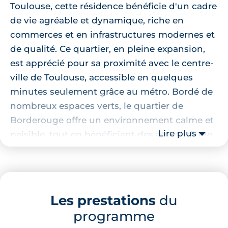
Toulouse, cette résidence bénéficie d'un cadre
de vie agréable et dynamique, riche en
commerces et en infrastructures modernes et
de qualité. Ce quartier, en pleine expansion,
est apprécié pour sa proximité avec le centre-
ville de Toulouse, accessible en quelques
minutes seulement grâce au métro. Bordé de
nombreux espaces verts, le quartier de
Borderouge offre un environnement calme et
Lire plus
paisible, tout en bénéficiant des atouts d'une
grande métropole.
Localisation de la résidence
Les prestations
du
La résidence bénéficie d'une localisation
programme
idéale. À proximité, vous trouverez de
nombreux commerces tels que le