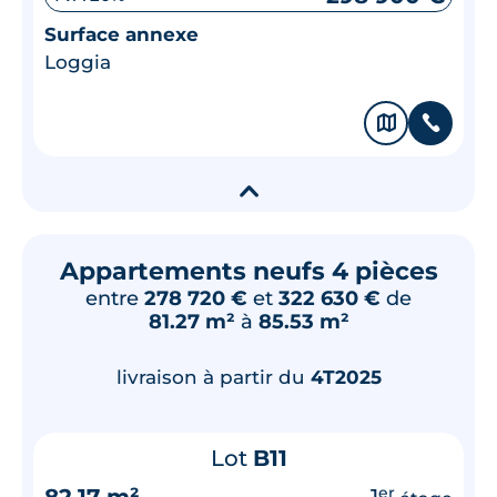
Surface annexe
Loggia
🗞
📞
▾
Appartements neufs 4 pièces
entre
278 720 €
et
322 630 €
de
81.27 m²
à
85.53 m²
livraison à partir du
4T2025
Lot
B11
82.17 m²
1
er