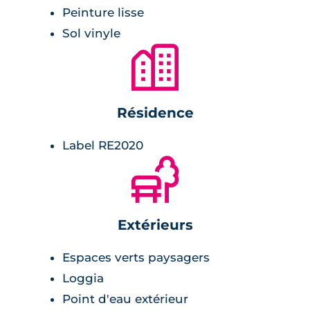
visiophone.
Peinture lisse
Sol vinyle
Les appartements offrent un haut niveau de
🏙
confort, avec un chauffage par pompe à
chaleur économe et des ballons d’eau chaude
thermodynamiques. Ils disposent de salles de
Résidence
bain meublées selon les dernières tendances,
avec notamment sèche-serviettes et parois de
Label RE2020
douches, ainsi que de larges espaces de
🌲
rangement. Ils sont également livrés avec des
cuisines équipées. Chaque appartement
bénéficie de son propre espace extérieur
Extérieurs
privatif, qui peut être une grande terrasse en
bois ou bien une loggia.
Espaces verts paysagers
Loggia
Point d'eau extérieur