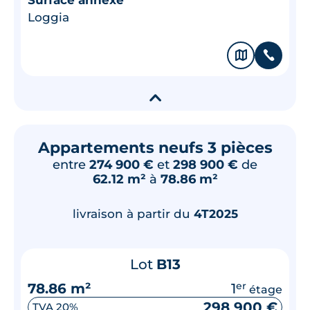
Loggia
🗞
📞
▾
Appartements neufs 3 pièces
entre
274 900 €
et
298 900 €
de
62.12 m²
à
78.86 m²
livraison à partir du
4T2025
Lot
B13
78.86 m²
1
er
étage
298 900 €
TVA 20%