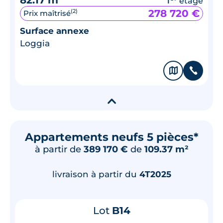
étage
278 720 €
(2)
Prix maîtrisé
Surface annexe
Loggia
🗞
📞
▾
Appartements neufs 5 pièces*
à partir de
389 170 €
de
109.37 m²
livraison à partir du
4T2025
Lot
B14