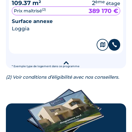
109.37 m²
2
ème
étage
389 170 €
(2)
Prix maîtrisé
Surface annexe
Loggia
🗞
📞
▾
* Exemple type de logement dans ce programme
(2) Voir conditions d’éligibilité avec nos conseillers.