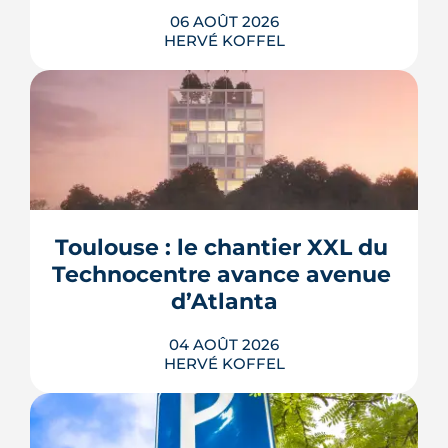
06 AOÛT 2026
HERVÉ KOFFEL
La troisième et dernière phase de
l'écoquartier Andromède doit livrer
près de 1 700 logements à partir de
2028. La présence d'un passereau
Toulouse : le chantier XXL du 
protégé, la cisticole des joncs, contraint
fortement le plan d'aménagement et
Technocentre avance avenue 
repousse un calendrier déjà tendu.
d’Atlanta
LIRE L'ARTICLE
04 AOÛT 2026
HERVÉ KOFFEL