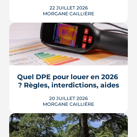
22 JUILLET 2026
MORGANE CAILLIÈRE
Écoles, base de loisirs, transports,
projets urbains et prix au m2 : le guide
complet pour s'installer à Tournefeuille,
3e ville de Haute-Garonne.
Quel DPE pour louer en 2026 
? Règles, interdictions, aides
LIRE L'ARTICLE
20 JUILLET 2026
MORGANE CAILLIÈRE
En 2026, un logement doit être classé