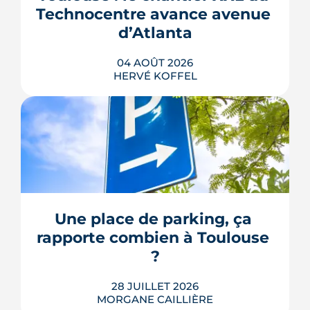
Technocentre avance avenue 
d’Atlanta
04 AOÛT 2026
HERVÉ KOFFEL
Avenue d'Atlanta, à la Roseraie, un
chantier de six hectares réorganise les
coulisses techniques de Toulouse
Métropole. Derrière les buttes de terre
visibles du périphérique se jouent un
déménagement de services, plusieurs
Une place de parking, ça 
chiffrages officiels et un bras de fer
rapporte combien à Toulouse 
environnemental.
?
LIRE L'ARTICLE
28 JUILLET 2026
MORGANE CAILLIÈRE