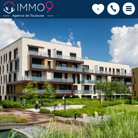
💗
0
Agence de Toulouse