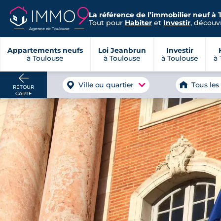
La référence de l’immobilier neuf à 
Tout pour
Habiter
et
Investir
, découvr
Agence de Toulouse
Appartements neufs
Loi Jeanbrun
Investir
à Toulouse
à Toulouse
à Toulouse
à 
Ville ou quartier
Tous les
RETOUR
CARTE