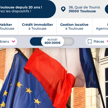
Toulouse depuis 20 ans !
38, Quai de Tounis
📍
ez les dispositifs !
31000 Toulouse
Habiter
Crédit immobilier
Gestion locative
Toulouse
à Toulouse
à Toulouse
Agence
BUDGET
 biens
Pièces
600 000€