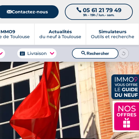
05 61 21 79 49
📞
📧
Contactez-nous
9h - 19h / lun.- sam.
IMMO9
Actualités
Simulateurs
 de Toulouse
du neuf à Toulouse
Outils et recherche
🔍
Livraison
Rechercher
NOS
OFFRES
🎁