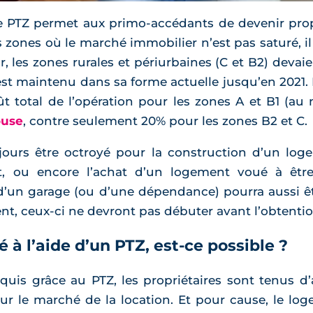
le PTZ permet aux primo-accédants de devenir prop
zones où le marché immobilier n’est pas saturé, il 
r, les zones rurales et périurbaines (C et B2) devaien
o est maintenu dans sa forme actuelle jusqu’en 2021
 total de l’opération pour les zones A et B1 (au
ouse
, contre seulement 20% pour les zones B2 et C.
ours être octroyé pour la construction d’un lo
, ou encore l’achat d’un logement voué à être
 d’un garage (ou d’une dépendance) pourra aussi ê
t, ceux-ci ne devront pas débuter avant l’obtentio
à l’aide d’un PTZ, est-ce possible ?
is grâce au PTZ, les propriétaires sont tenus d’a
 sur le marché de la location. Et pour cause, le lo