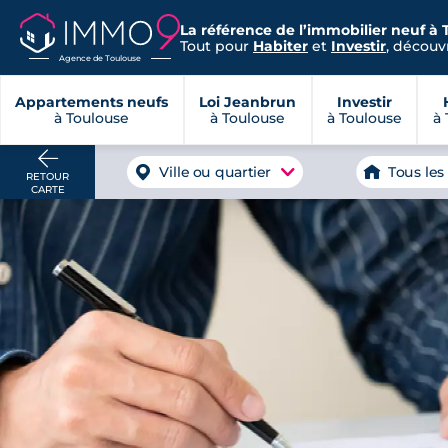
La référence de l’immobilier neuf à 
Tout pour
Habiter
et
Investir
, découvr
Agence de Toulouse
Appartements neufs
Loi Jeanbrun
Investir
à Toulouse
à Toulouse
à Toulouse
à 
Ville ou quartier
Tous les
RETOUR
CARTE