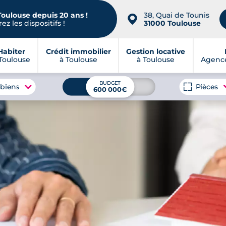
Toulouse depuis 20 ans !
38, Quai de Tounis
📍
ez les dispositifs !
31000 Toulouse
Habiter
Crédit immobilier
Gestion locative
Toulouse
à Toulouse
à Toulouse
Agence
BUDGET
 biens
Pièces
600 000€