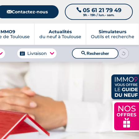
05 61 21 79 49
📞
📧
Contactez-nous
9h - 19h / lun.- sam.
IMMO9
Actualités
Simulateurs
 de Toulouse
du neuf à Toulouse
Outils et recherche
🔍
Livraison
Rechercher
NOS
OFFRES
🎁