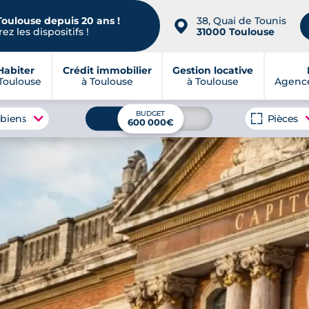
Toulouse depuis 20 ans !
38, Quai de Tounis
📍
ez les dispositifs !
31000 Toulouse
Habiter
Crédit immobilier
Gestion locative
Toulouse
à Toulouse
à Toulouse
Agence
BUDGET
 biens
Pièces
600 000€