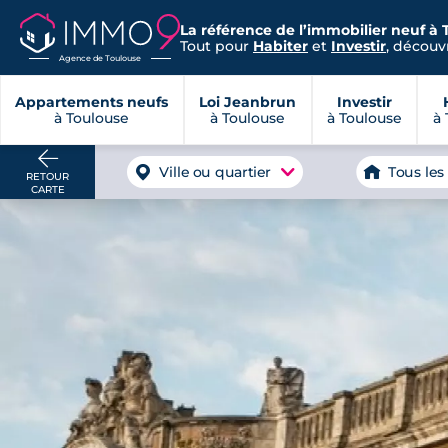
La référence de l’immobilier neuf à 
Tout pour
Habiter
et
Investir
, découvr
Agence de Toulouse
Appartements neufs
Loi Jeanbrun
Investir
à Toulouse
à Toulouse
à Toulouse
à 
Ville ou quartier
Tous les
RETOUR
CARTE