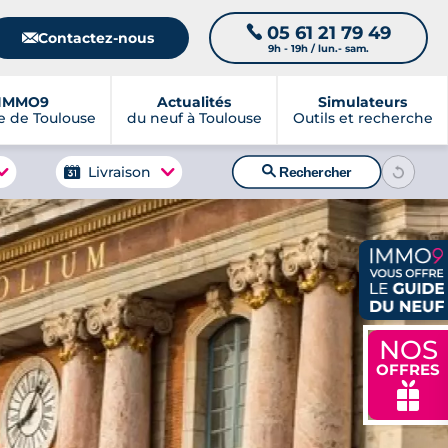
05 61 21 79 49
📞
📧
Contactez-nous
9h - 19h / lun.- sam.
IMMO9
Actualités
Simulateurs
 de Toulouse
du neuf à Toulouse
Outils et recherche
🔍
Livraison
Rechercher
NOS
OFFRES
🎁