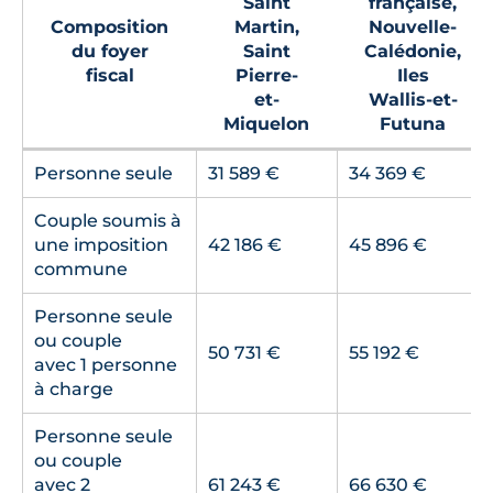
Saint
française,
Composition
Martin,
Nouvelle-
du foyer
Saint
Calédonie,
fiscal
Pierre-
Iles
et-
Wallis-et-
Miquelon
Futuna
Personne seule
31 589 €
34 369 €
Couple soumis à
une imposition
42 186 €
45 896 €
commune
Personne seule
ou couple
50 731 €
55 192 €
avec 1 personne
à charge
Personne seule
ou couple
avec 2
61 243 €
66 630 €