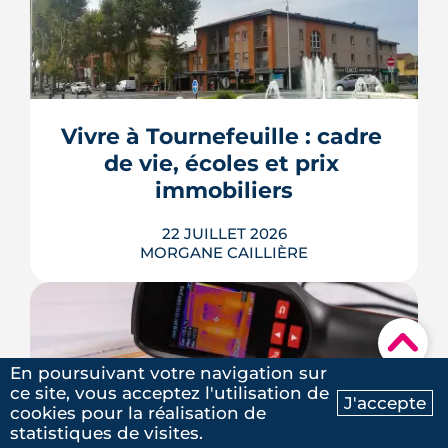
Un achat de logement neuf en VEFA
financé par un prêt à déblocages
successifs peut générer des intérêts
intercalaires, ces intérêts d'emprunt
dus pendant la construction, à chaque
appel de fonds. Avec des taux autour
Vivre à Tournefeuille : cadre 
de 3,2 % en 2026, la note grimpe vite.
de vie, écoles et prix 
Voici les leviers concrets pour r...
immobiliers
LIRE L'ARTICLE
22 JUILLET 2026
MORGANE CAILLIÈRE
▾
En poursuivant votre navigation sur
ce site, vous acceptez l'utilisation de
Écoles, base de loisirs, transports,
J'accepte
cookies pour la réalisation de
projets urbains et prix au m2 : le guide
Ma recherche
Contactez-nous
statistiques de visites.
complet pour s'installer à Tournefeuille,