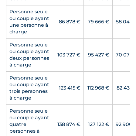
Personne seule
ou couple ayant
86 878 €
79 666 €
58 043 
une personne à
charge
Personne seule
ou couple ayant
103 727 €
95 427 €
70 073 
deux personnes
à charge
Personne seule
ou couple ayant
123 415 €
112 968 €
82 432 
trois personnes
à charge
Personne seule
ou couple ayant
quatre
138 874 €
127 122 €
92 900 
personnes à