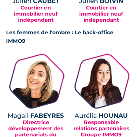
Julien
CAUBET
Julien
BOIVIN
Courtier en
Courtier en
immobilier neuf
immobilier neuf
indépendant
indépendant
Les femmes de l'ombre : Le back-office
IMMO9
Magali
FABEYRES
Aurélia
HOUNAU
Directrice
Responsable
développement des
relations partenaires
partenariats du
Groupe IMMO9