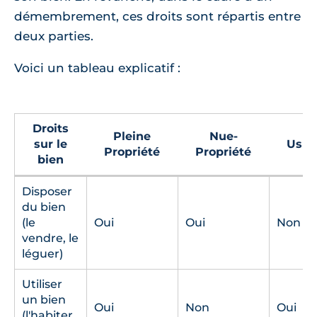
démembrement, ces droits sont répartis entre
deux parties.
Voici un tableau explicatif :
Droits
Pleine
Nue-
sur le
Usuf
Propriété
Propriété
bien
Disposer
du bien
(le
Oui
Oui
Non
vendre, le
léguer)
Utiliser
un bien
Oui
Non
Oui
(l'habiter,