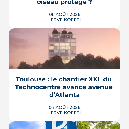
oiseau protégé ?
06 AOÛT 2026
HERVÉ KOFFEL
La troisième et dernière phase de
l'écoquartier Andromède doit livrer
près de 1 700 logements à partir de
2028. La présence d'un passereau
Toulouse : le chantier XXL du 
protégé, la cisticole des joncs, contraint
fortement le plan d'aménagement et
Technocentre avance avenue 
repousse un calendrier déjà tendu.
d’Atlanta
LIRE L'ARTICLE
04 AOÛT 2026
HERVÉ KOFFEL