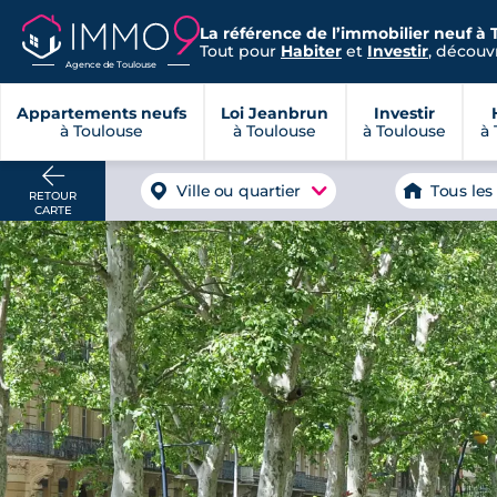
La référence de l’immobilier neuf à 
Tout pour
Habiter
et
Investir
, découvr
Agence de Toulouse
Appartements neufs
Loi Jeanbrun
Investir
à Toulouse
à Toulouse
à Toulouse
à 
Ville ou quartier
Tous les
RETOUR
CARTE