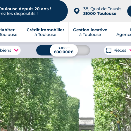
Toulouse depuis 20 ans !
38, Quai de Tounis
📍
ez les dispositifs !
31000 Toulouse
Habiter
Crédit immobilier
Gestion locative
Toulouse
à Toulouse
à Toulouse
Agence
BUDGET
 biens
Pièces
600 000€