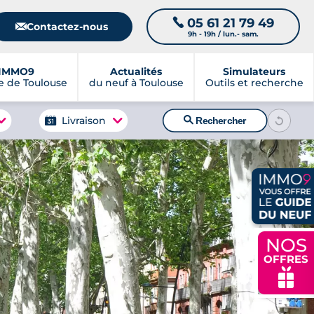
05 61 21 79 49
📞
📧
Contactez-nous
9h - 19h / lun.- sam.
IMMO9
Actualités
Simulateurs
 de Toulouse
du neuf à Toulouse
Outils et recherche
🔍
Livraison
Rechercher
NOS
OFFRES
🎁