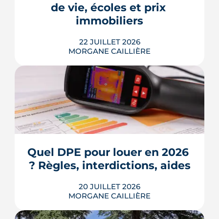
de 3,2 % en 2026, la note grimpe vite.
de vie, écoles et prix 
Voici les leviers concrets pour r...
immobiliers
LIRE L'ARTICLE
22 JUILLET 2026
MORGANE CAILLIÈRE
Écoles, base de loisirs, transports,
projets urbains et prix au m2 : le guide
complet pour s'installer à Tournefeuille,
3e ville de Haute-Garonne.
Quel DPE pour louer en 2026 
? Règles, interdictions, aides
LIRE L'ARTICLE
20 JUILLET 2026
MORGANE CAILLIÈRE