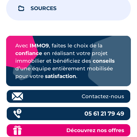
SOURCES
Avec
IMMO9
, faites le choix de la
confiance
en réalisant votre projet
immobilier et bénéficiez des
conseils
d’une équipe entièrement mobilisée
pour votre
satisfaction
.
Contactez-nous
05 61 21 79 49
Découvrez nos offres