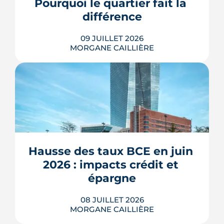
Pourquoi le quartier fait la 
des marges de manœuvre.
différence
LIRE L'ARTICLE
09 JUILLET 2026
MORGANE CAILLIÈRE
À l'échelle de Toulouse, la température
nocturne peut varier de plusieurs
degrés d'un secteur à l'autre lors des
fortes chaleurs : Météo-France
cartographie un îlot de chaleur
pouvant atteindre 4 °C après une
Hausse des taux BCE en juin 
journée d'été fortement ensoleillée.
2026 : impacts crédit et 
Densité minérale, hauteur du bâti, v�...
épargne
LIRE L'ARTICLE
08 JUILLET 2026
MORGANE CAILLIÈRE