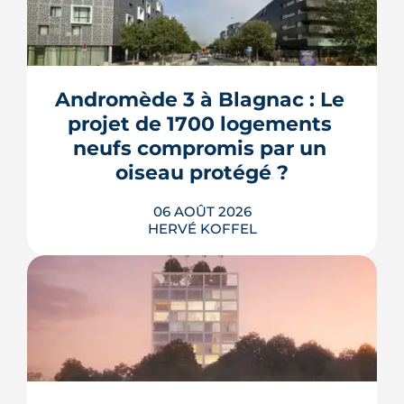
Andromède 3 à Blagnac : Le 
projet de 1700 logements 
neufs compromis par un 
oiseau protégé ?
06 AOÛT 2026
HERVÉ KOFFEL
La troisième et dernière phase de
l'écoquartier Andromède doit livrer
près de 1 700 logements à partir de
2028. La présence d'un passereau