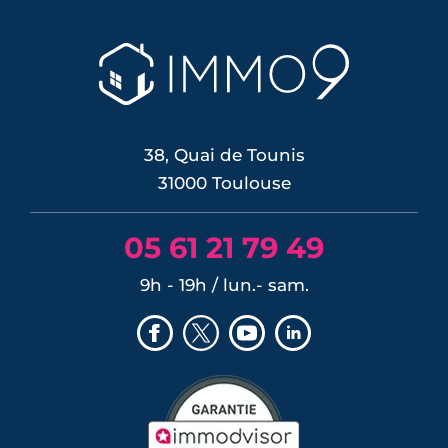
une première depuis septembre 2023,
pour contrer une inflation ravivée par le
choc énergétique. L'effet sur les crédits
immobiliers reste limité à court terme,
les banques ayant anticipé la décision,
mais une ...
LIRE L'ARTICLE
38, Quai de Tounis
31000 Toulouse
05 61 21 79 49
9h - 19h / lun.- sam.