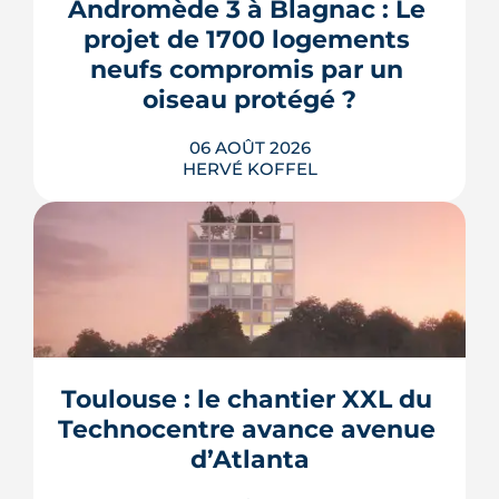
Andromède 3 à Blagnac : Le 
projet de 1700 logements 
neufs compromis par un 
oiseau protégé ?
06 AOÛT 2026
HERVÉ KOFFEL
La troisième et dernière phase de
l'écoquartier Andromède doit livrer
près de 1 700 logements à partir de
2028. La présence d'un passereau
Toulouse : le chantier XXL du 
protégé, la cisticole des joncs, contraint
fortement le plan d'aménagement et
Technocentre avance avenue 
repousse un calendrier déjà tendu.
d’Atlanta
LIRE L'ARTICLE