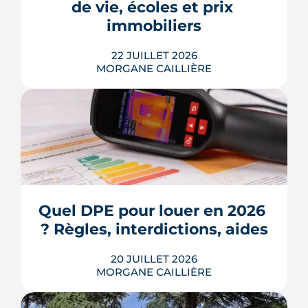
de vie, écoles et prix 
Voici les leviers concrets pour r...
immobiliers
LIRE L'ARTICLE
22 JUILLET 2026
MORGANE CAILLIÈRE
Écoles, base de loisirs, transports,
projets urbains et prix au m2 : le guide
complet pour s'installer à Tournefeuille,
3e ville de Haute-Garonne.
Quel DPE pour louer en 2026 
? Règles, interdictions, aides
LIRE L'ARTICLE
20 JUILLET 2026
MORGANE CAILLIÈRE