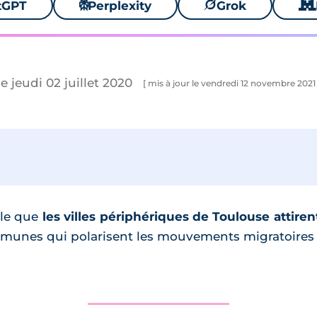
tGPT
⚙
Perplexity
🪐
Grok
🐱
le jeudi 02 juillet 2020
[ mis à jour le vendredi 12 novembre 2021 
èle que
les villes périphériques de Toulouse attiren
mmunes qui polarisent les mouvements migratoires 