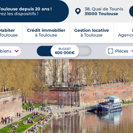
Toulouse depuis 20 ans !
38, Quai de Tounis
📍
ez les dispositifs !
31000 Toulouse
Habiter
Crédit immobilier
Gestion locative
Toulouse
à Toulouse
à Toulouse
Agence
BUDGET
 biens
Pièces
600 000€