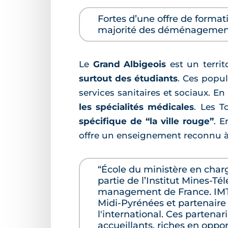
Fortes d’une offre de format
majorité des déménagement
Le
Grand Albigeois
est un terri
surtout des étudiants
. Ces popul
services sanitaires et sociaux. E
les spécialités médicales
. Les T
spécifique de “la ville rouge”
. E
offre un enseignement reconnu à 
“École du ministère en charg
partie de l’Institut Mines-T
management de France. IMT M
Midi-Pyrénées et partenaire 
l'international. Ces partenar
accueillants, riches en oppo