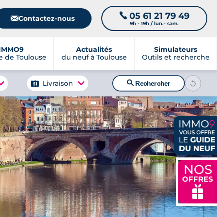
05 61 21 79 49
📞
📧
Contactez-nous
9h - 19h / lun.- sam.
IMMO9
Actualités
Simulateurs
 de Toulouse
du neuf à Toulouse
Outils et recherche
🔍
Livraison
Rechercher
NOS
OFFRES
🎁