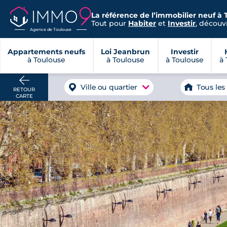
La référence de l’immobilier neuf à 
Tout pour
Habiter
et
Investir
, découvr
Agence de Toulouse
Appartements neufs
Loi Jeanbrun
Investir
à Toulouse
à Toulouse
à Toulouse
à 
Ville ou quartier
Tous les
RETOUR
CARTE