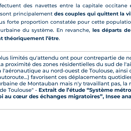
fectuent des navettes entre la capitale occitane 
ce sont principalement
des couples qui quittent la v
plus forte proportion constatée pour cette populati
e urbaine du système. En revanche,
les départs d
t théoriquement l’être
.
lus limités qu'attendu ont pour contrepartie de n
. La proximité des zones résidentielles du sud de l
 à l'aéronautique au nord-ouest de Toulouse, ainsi 
, autoroute...) favorisent ces déplacements quotidien
urbaine de Montauban mais n'y travaillant pas, la
e de Toulouse" -
Extrait de l’étude “Système métrop
loi au cœur des échanges migratoires”, Insee an