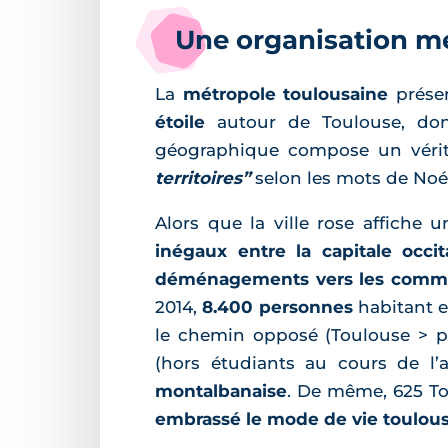
Une organisation mé
La
métropole toulousaine
présen
étoile
autour de Toulouse, dont 
géographique compose un véri
territoires”
selon les mots de Noé
Alors que la ville rose affiche
inégaux entre la capitale occit
déménagements vers les commu
2014,
8.400 personnes
habitant e
le chemin opposé (Toulouse > p
(hors étudiants au cours de l’
montalbanaise
. De même, 625 T
embrassé le mode de vie toulou