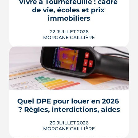
Vivre à Tournefeuille : cadre 
de 3,2 % en 2026, la note grimpe vite.
de vie, écoles et prix 
Voici les leviers concrets pour r...
immobiliers
LIRE L'ARTICLE
22 JUILLET 2026
MORGANE CAILLIÈRE
Écoles, base de loisirs, transports,
projets urbains et prix au m2 : le guide
complet pour s'installer à Tournefeuille,
3e ville de Haute-Garonne.
Quel DPE pour louer en 2026 
? Règles, interdictions, aides
LIRE L'ARTICLE
20 JUILLET 2026
MORGANE CAILLIÈRE