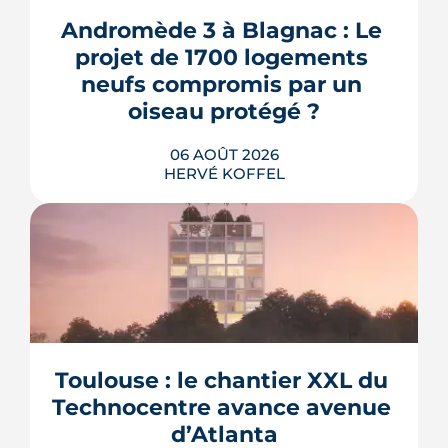
Andromède 3 à Blagnac : Le 
projet de 1700 logements 
neufs compromis par un 
oiseau protégé ?
06 AOÛT 2026
HERVÉ KOFFEL
La troisième et dernière phase de
l'écoquartier Andromède doit livrer
près de 1 700 logements à partir de
2028. La présence d'un passereau
Toulouse : le chantier XXL du 
protégé, la cisticole des joncs, contraint
fortement le plan d'aménagement et
Technocentre avance avenue 
repousse un calendrier déjà tendu.
d’Atlanta