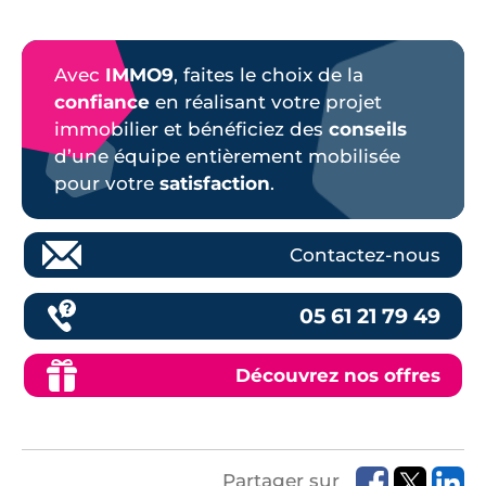
Avec
IMMO9
, faites le choix de la
confiance
en réalisant votre projet
immobilier et bénéficiez des
conseils
d’une équipe entièrement mobilisée
pour votre
satisfaction
.
Contactez-nous
05 61 21 79 49
Découvrez nos offres
Partager sur