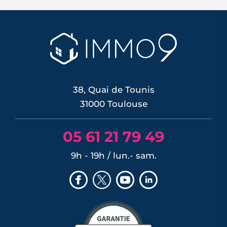
taux directeurs de 25 points de base,
une première depuis septembre 2023,
pour contrer une inflation ravivée par le
choc énergétique. L'effet sur les crédits
immobiliers reste limité à court terme,
les banques ayant anticipé la décision,
mais une ...
LIRE L'ARTICLE
38, Quai de Tounis
31000 Toulouse
05 61 21 79 49
9h - 19h / lun.- sam.