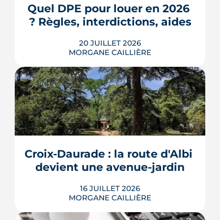
3e ville de Haute-Garonne.
Quel DPE pour louer en 2026 
? Règles, interdictions, aides
LIRE L'ARTICLE
20 JUILLET 2026
MORGANE CAILLIÈRE
En 2026, un logement doit être classé
au moins F au DPE pour être loué en
métropole, et la barre montera à E en
2028. Le nouveau mode de calcul
reclasse des centaines de milliers de
biens, pendant qu'un projet de loi voté
Croix-Daurade : la route d'Albi 
au Sénat pourrait assouplir les règles.
Calendrier, sanctions, obliga...
devient une avenue-jardin
LIRE L'ARTICLE
16 JUILLET 2026
MORGANE CAILLIÈRE