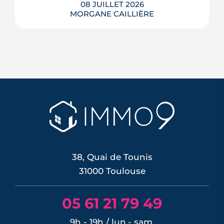
08 JUILLET 2026
MORGANE CAILLIÈRE
Le 11 juin 2026, la BCE a relevé ses trois
taux directeurs de 25 points de base,
une première depuis septembre 2023,
pour contrer une inflation ravivée par le
choc énergétique. L'effet sur les crédits
immobiliers reste limité à court terme,
les banques ayant anticipé la décision,
mais une ...
LIRE L'ARTICLE
38, Quai de Tounis
31000 Toulouse
05 61 21 79 49
9h - 19h / lun.- sam.