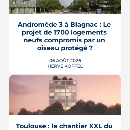
Andromède 3 à Blagnac : Le 
projet de 1700 logements 
neufs compromis par un 
oiseau protégé ?
06 AOÛT 2026
HERVÉ KOFFEL
La troisième et dernière phase de
l'écoquartier Andromède doit livrer
près de 1 700 logements à partir de
2028. La présence d'un passereau
Toulouse : le chantier XXL du 
protégé, la cisticole des joncs, contraint