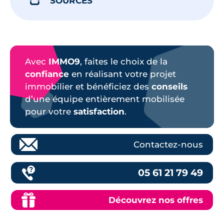
SOURCES
Avec
IMMO9
, faites le choix de la
confiance
en réalisant votre projet
immobilier et bénéficiez des
conseils
d’une équipe entièrement mobilisée
pour votre
satisfaction
.
Contactez-nous
05 61 21 79 49
Découvrez nos offres