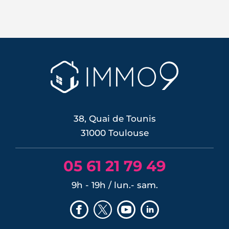
Le 11 juin 2026, la BCE a relevé ses trois
taux directeurs de 25 points de base,
une première depuis septembre 2023,
pour contrer une inflation ravivée par le
choc énergétique. L'effet sur les crédits
immobiliers reste limité à court terme,
les banques ayant anticipé la décision,
mais une ...
LIRE L'ARTICLE
38, Quai de Tounis
31000 Toulouse
05 61 21 79 49
9h - 19h / lun.- sam.