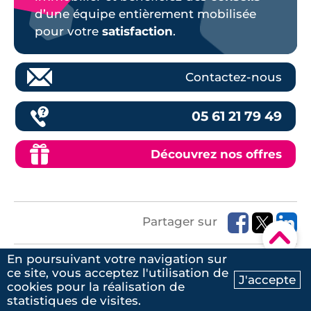
d’une équipe entièrement mobilisée
pour votre
satisfaction
.
Contactez-nous
05 61 21 79 49
Découvrez nos offres
Partager sur
▾
En poursuivant votre navigation sur
Commentaires à propos de
ce site, vous acceptez l'utilisation de
J'accepte
cookies pour la réalisation de
Ma recherche
Contactez-nous
cet article :
statistiques de visites.