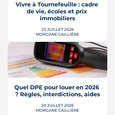
appel de fonds. Avec des taux autour
Vivre à Tournefeuille : cadre 
de 3,2 % en 2026, la note grimpe vite.
de vie, écoles et prix 
Voici les leviers concrets pour r...
immobiliers
LIRE L'ARTICLE
22 JUILLET 2026
MORGANE CAILLIÈRE
Écoles, base de loisirs, transports,
projets urbains et prix au m2 : le guide
complet pour s'installer à Tournefeuille,
3e ville de Haute-Garonne.
Quel DPE pour louer en 2026 
? Règles, interdictions, aides
LIRE L'ARTICLE
20 JUILLET 2026
MORGANE CAILLIÈRE