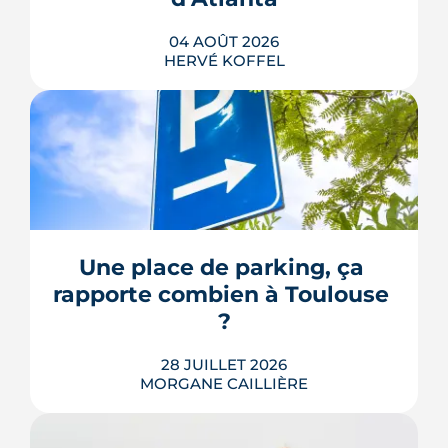
04 AOÛT 2026
HERVÉ KOFFEL
Avenue d'Atlanta, à la Roseraie, un
chantier de six hectares réorganise les
coulisses techniques de Toulouse
Métropole. Derrière les buttes de terre
visibles du périphérique se jouent un
déménagement de services, plusieurs
Une place de parking, ça 
chiffrages officiels et un bras de fer
rapporte combien à Toulouse 
environnemental.
?
LIRE L'ARTICLE
28 JUILLET 2026
MORGANE CAILLIÈRE