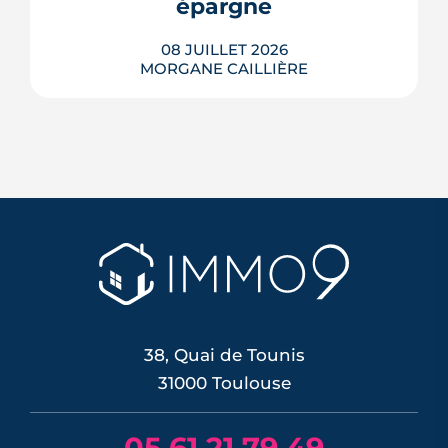
épargne
LIRE L'ARTICLE
08 JUILLET 2026
MORGANE CAILLIÈRE
Le 11 juin 2026, la BCE a relevé ses trois
taux directeurs de 25 points de base,
une première depuis septembre 2023,
pour contrer une inflation ravivée par le
choc énergétique. L'effet sur les crédits
immobiliers reste limité à court terme,
les banques ayant anticipé la décision,
mais une ...
LIRE L'ARTICLE
38, Quai de Tounis
31000 Toulouse
05 61 21 79 49