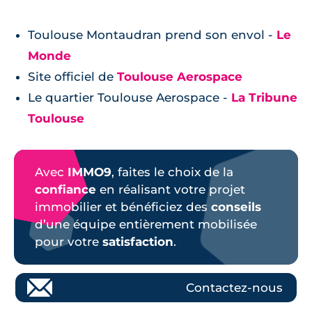
Toulouse Montaudran prend son envol -
Le
Monde
Site officiel de
Toulouse Aerospace
Le quartier Toulouse Aerospace -
La Tribune
Toulouse
Avec
IMMO9
, faites le choix de la
confiance
en réalisant votre projet
immobilier et bénéficiez des
conseils
d’une équipe entièrement mobilisée
pour votre
satisfaction
.
Contactez-nous