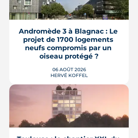
Andromède 3 à Blagnac : Le 
projet de 1700 logements 
neufs compromis par un 
oiseau protégé ?
06 AOÛT 2026
HERVÉ KOFFEL
La troisième et dernière phase de
l'écoquartier Andromède doit livrer
près de 1 700 logements à partir de
2028. La présence d'un passereau