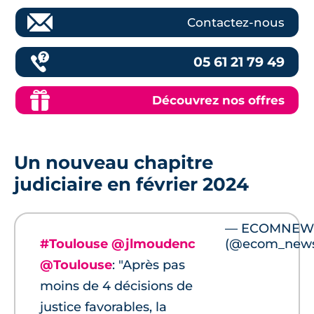
Contactez-nous
05 61 21 79 49
Découvrez nos offres
Un nouveau chapitre
judiciaire en février 2024
— ECOMNEW
#Toulouse
@jlmoudenc
(@ecom_new
@Toulouse
: "Après pas
moins de 4 décisions de
justice favorables, la