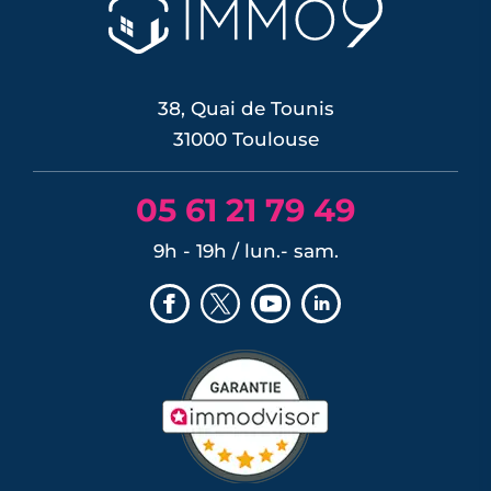
immobiliers reste limité à court terme,
les banques ayant anticipé la décision,
mais une ...
LIRE L'ARTICLE
38, Quai de Tounis
31000 Toulouse
05 61 21 79 49
9h - 19h / lun.- sam.