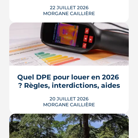
22 JUILLET 2026
MORGANE CAILLIÈRE
Écoles, base de loisirs, transports,
projets urbains et prix au m2 : le guide
complet pour s'installer à Tournefeuille,
3e ville de Haute-Garonne.
Quel DPE pour louer en 2026 
? Règles, interdictions, aides
LIRE L'ARTICLE
20 JUILLET 2026
MORGANE CAILLIÈRE
En 2026, un logement doit être classé
au moins F au DPE pour être loué en