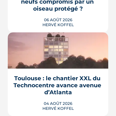
neufs compromis par un 
oiseau protégé ?
06 AOÛT 2026
HERVÉ KOFFEL
La troisième et dernière phase de
l'écoquartier Andromède doit livrer
près de 1 700 logements à partir de
2028. La présence d'un passereau
Toulouse : le chantier XXL du 
protégé, la cisticole des joncs, contraint
fortement le plan d'aménagement et
Technocentre avance avenue 
repousse un calendrier déjà tendu.
d’Atlanta
LIRE L'ARTICLE
04 AOÛT 2026
HERVÉ KOFFEL