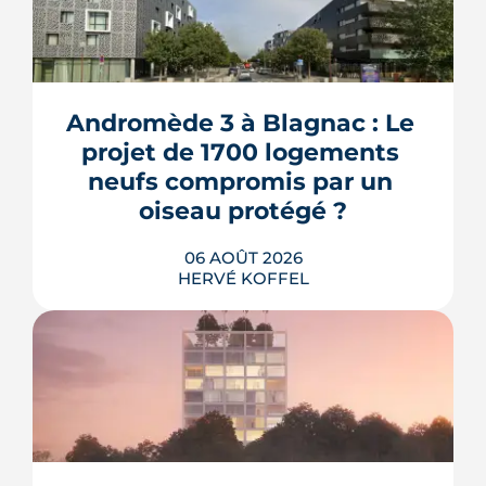
Andromède 3 à Blagnac : Le 
projet de 1700 logements 
neufs compromis par un 
oiseau protégé ?
06 AOÛT 2026
HERVÉ KOFFEL
La troisième et dernière phase de
l'écoquartier Andromède doit livrer
près de 1 700 logements à partir de
2028. La présence d'un passereau