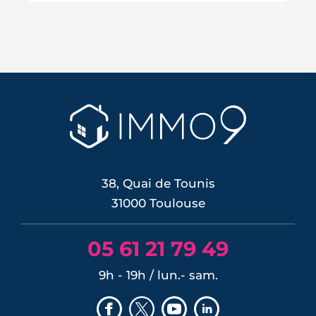
Le 11 juin 2026, la BCE a relevé ses trois
taux directeurs de 25 points de base,
une première depuis septembre 2023,
pour contrer une inflation ravivée par le
choc énergétique. L'effet sur les crédits
immobiliers reste limité à court terme,
les banques ayant anticipé la décision,
mais une ...
LIRE L'ARTICLE
38, Quai de Tounis
31000 Toulouse
05 61 21 79 49
9h - 19h / lun.- sam.