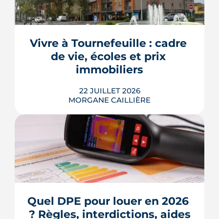
financé par un prêt à déblocages
successifs peut générer des intérêts
intercalaires, ces intérêts d'emprunt
dus pendant la construction, à chaque
appel de fonds. Avec des taux autour
Vivre à Tournefeuille : cadre 
de 3,2 % en 2026, la note grimpe vite.
de vie, écoles et prix 
Voici les leviers concrets pour r...
immobiliers
LIRE L'ARTICLE
22 JUILLET 2026
MORGANE CAILLIÈRE
Écoles, base de loisirs, transports,
projets urbains et prix au m2 : le guide
complet pour s'installer à Tournefeuille,
3e ville de Haute-Garonne.
Quel DPE pour louer en 2026 
? Règles, interdictions, aides
LIRE L'ARTICLE