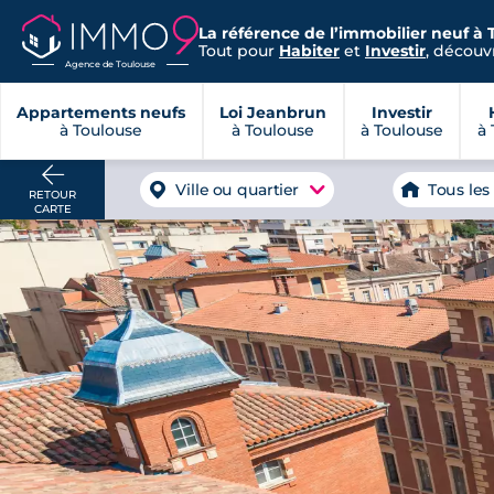
La référence de l’immobilier neuf à 
Tout pour
Habiter
et
Investir
, découvr
Agence de Toulouse
Appartements neufs
Loi Jeanbrun
Investir
à Toulouse
à Toulouse
à Toulouse
à 
Ville ou quartier
Tous les
RETOUR
CARTE