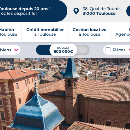
Toulouse depuis 20 ans !
38, Quai de Tounis
📍
ez les dispositifs !
31000 Toulouse
Habiter
Crédit immobilier
Gestion locative
Toulouse
à Toulouse
à Toulouse
Agence
BUDGET
 biens
Pièces
600 000€